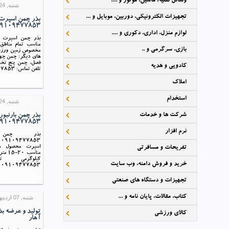
وسائل نقلیه، ماشین، موتور و ....
شنبه, 24 آبان 1399 18:34
تجهیزات الکترونیکی، دوربین، موبایل و ...
بذر چمن اسپرت
9109477853
لوازم منزل، اداری، دکوری و ....
مناسب تمام مناطق
بازی، سرگرمی و ..
مخصوص زمین ورزشی
های دیگر: چمن چه
فصل, چمن پنج ت
کادویی و هدیه
تلفن تماس: 09109477853
املاک
استخدام
شنبه, 24 آبان 1399 18:34
شرکت ها و خدمات
بذر چمن بارنبو
9109477853
نرم افزار
بذر چمن ب
3
تفریحات و مسافرتی
اسپرت محصول هل
کیلوگرمی ت
خرید و فروش دامنه، وب سایت
09109477853
تجهیزات و دستگاه های صنعتی
کتاب، مقالات، پایان نامه و ...
شنبه, 07 ارديبهشت 1398 14:42
تولید و عرضه بذ
کالای ورزشی
آهار