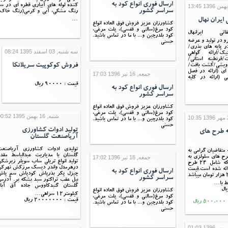
ارسال فوری انواع کود به
کننده لوله های آبیاری قطره ای در س
سراسر کشور
رنگ مشکی، آبی و کرمی(رنگ خاک)
ایران نهال
…
کشاورزان عزیز فروش فوق العاده انواع
کود مرغ(سالنی و قفسی)، پلت مرغی،
تی ایرانهال
کود بلدرچین و... با ما در تماس باشید.
irana پیشرو در تولید و عرضه
حسنی
ر پایه های بذری/
سه شنبه, 03 اسفند 1395 08:24
تیک/ارائه گواهی
قرنطینه استانی/
فروش کوکوپیت سریلانکا
 رویشی/کشت بافت/
ای (ارائه در فصل
جمعه, 16 تیر 1396 17:03
ی (ارائه در کلیه
قیمت : 90000 ریال
ارسال فوری انواع کود به
سراسر کشور
کشاورزان عزیز فروش فوق العاده انواع
کود مرغ(سالنی و قفسی)، پلت مرغی،
شنبه, 16 بهمن 1395 00:52
کود بلدرچین و... با ما در تماس باشید.
حسنی
تولید ادوات کشاورزی
ه طرح های
آریاصنعت گلستان
تولیدی ادوات کشاورزی آریاصنعت
متقاضیان گرامی به
گلستان با مدیاریت عبدالباسط مقد
رح های سلولزی به
جمعه, 16 تیر 1396 17:02
تولید انواع تریلی ساب سویلر زیرشک
صورت یک پکیج که شامل 24 طرح
درهرمدل واندر دیسک مرزکش نهرکن
ائه شده است.قیمت
ارسال فوری انواع کود به
چیزل پکر بذرپاش کودپاش سم پاش
واقعی کل پکیج 240 هزار تومان میباشد
سراسر کشور
بیل عقب تراکتور سبد بشکه بر. آدر
قط با…
گلستان گنبدکاووس جاده آق آباد
کشاورزان عزیز فروش فوق العاده انواع
کیلومتر12 سراهی…
کود مرغ(سالنی و قفسی)، پلت مرغی،
قیمت : 20000000 ریال
ال
کود بلدرچین و... با ما در تماس باشید.
حسنی