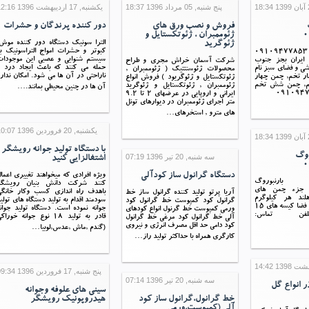
پنج شنبه, 05 مرداد 1396 18:37
یکشنبه, 17 ارديبهشت 1396 12:16
فروش و نصب ورق های
دور کننده پرندگان و حشرات
0
ژئوممبران ، ژئوتکستایل و
ژئوگرید
الترا سونیک دستگاه دور کننده موش
کبوتر و حشرات امواج التراسونیک ب
بذر چمن اسپرت 09109477853
سیستم شنوایی و عصبی این موجودات
 ایران بجز جنوب
شرکت آسمان خراش مجری و طراح
حمله می کنند که باعث ایجاد درد 
 و فضای سبز نام
محصولات ژئوسنتتیک ( ژئوممبران ,
ناراحتی در آن ها می شود. امکان ندار
ار تخم, چمن چهار
ژئوتکستایل و ژئوگریود ) فروش انواع
خم, چمن شش تخم
ژئوممبران , ژئوتکستایل و ژئوگرید
آن ها در چنین محیطی بمانند.…
ایرانی و اروپایی در عرضهای 2 تا 9.2
متر اجرای ژئوممبران در دیوارهای تونل
های مترو , استخرهای…
یکشنبه, 20 فروردين 1396 10:07
با دستگاه تولید جوانه رویشگر
روگ
سه شنبه, 20 تیر 1396 07:19
اشتغالزایی کنید
0
دستگاه گرانول ساز کودآلی
ویژه افرادی که میخواهند تغییری اعما
ارنبوروگ
کنند شرکت دانش بنیان رویشگر
0910947785 جزء چمن های
باهدف راه اندازی کسب وکار خانگی
آریا پرتو تولید کننده گرانول ساز خط
ند هر کیلوگرم
سودمند اقدام به تولید دستگاه های تولی
گرانول کود کمپوست خط گرانول کود
مناسب 20-15 متر فضا کیسه های 15
جوانه نموده است. دستگاه تولید جوان
ورمی کمپوست خط گرنول انواع کودهای
لفن تماس:
قادر به تولید 18 نوع جوانه خورا
آلی خط گرانول کود مرغی خط گرانول
کود دامی حد اقل مصرف انرژی و نیروی
(گندم ,ماش ,عدس,لوبیا…
کارگری همراه با حداکثر تولید راز…
پنج شنبه, 17 فروردين 1396 09:34
سه شنبه, 20 تیر 1396 07:14
ر انواع گل
سینی های علوفه وجوانه
خط گرانول،گرانول ساز کود
هیدروپونیک رویشگر
آلی (کمپوست،ورمی