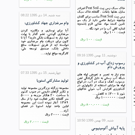
Soil
قیمت : 100,000 ریال
خاک سبک رس پیت Peat Soil اجرادر
منازل .هتلها .باغات . گلخانه.خاک سبک
سه شنبه, 14 دی 1395 08:22
رس پیت Peat Soil مناسب برای گلدان
وباغچه شرایط خاصی دارد از یک سو
وام مرغداری جهاد کشاورزی:
تامین کننده مواد غذایی لازم باشد‏وبه
اندازه کافی آب را در خود نگه…
ل
آیا برای نوسازی و مکانیزه کردن
قیمت : 100 ریال
مرغداری گوشتی، تخم گذار یا پولت
خود نیاز به تسهیلات بانکی دارید؟ آیا تا
قیمت : 100 ریال
کنون برای دریافت وام مرغداری خود
نتوانسته اید از طریق تسهیلات منابع
داخلی بانک، صندوق توسعه ملی،
کارگروه موانع تولید،…
دوشنبه, 11 بهمن 1395 09:16
رسوب زدای آب در کشاورزی و
پرورش دام
چهارشنبه, 15 دی 1395 07:33
عدم نياز به تعمير و تعويض لوله هاي
شبكه آب رساني به دليل گرفتگي لجن
تولید مشارکتی استویا
،رسوب، آهک و نمک در آب، در انواع
لوله ها مزایای استفاده از تکنولوژی در
مجموعه زرگیاه بزرگترین مجموعه تولید
کشاورزی افزایش آب شوئی خاکهای
و تکثیر گیاهان دارویی در جنوب کشور
شور تا 300% * کاهش…
ل
با مساحت 20 هکتار مزرعه و 5000
قیمت : 1000000 ریال
ت
متر گلخانه تکثیر فعالیت خود را از سال
جه
1389 آغاز نموده است این مجموعه
قیمت : 800,000 ریال
مرغ های محلی در سنین مختلف 2-
اولین واحد تولید استویا در فضای
آزاد…
قیمت : 2000 ریال
شنبه, 09 بهمن 1395 10:50
قیمت : 2,000 ریال
پایه آبپاش آلومینیومی