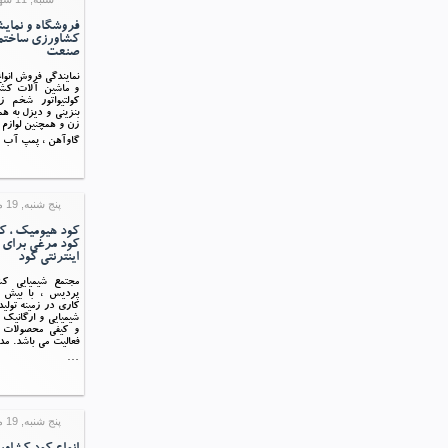
فروشگاه و نمایش
کشاورزی ساختم
صنعت
نمایندگی فروش انوا
و ماشین آلات کشاو
کولتیواتور شخم 
بنزینی و دیزل به ه
زن و همچنین لوازم ج
گاوآهن ، پمپ آب
پنج شنبه, 19 مرداد 1396 11:12
کود هیومیک ، کو
کود مرغی برای 
اینترنتی کود
مجتمع شیمیایی ک
کاری در زمینه تولی
شیمیایی و ارگانیک 
و کیفی محصولات 
فعالیت می باشد. مد
…
پنج شنبه, 19 مرداد 1396 11:12