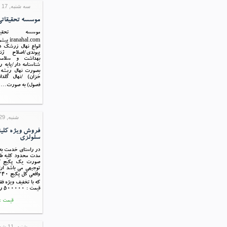
سه شنبه, 17 بهمن 1396 13:45
موسسه تحقیقاتی 
موسسه تحقیقا
hal.com
انواع نهال زرشک د
پیوندی/اصلاح ژن
بهداشت و سلامت/
شناسنامه دار/پایه
بصورت نهال ریشه 
خزان) /نهال گلدان
فصول) به صورت…
شنبه, 29 مهر 1396 10:35
فروش ویژه کلی
سلولزی
در راستای خدمت به 
مدت محدود کلیه ط
توجیهی می باشد ار
که با تخفیف ویژه ف
قیمت : 500000 ریال
قیمت : 500,000 ری
شنبه, 11 شهریور 1396 01:03