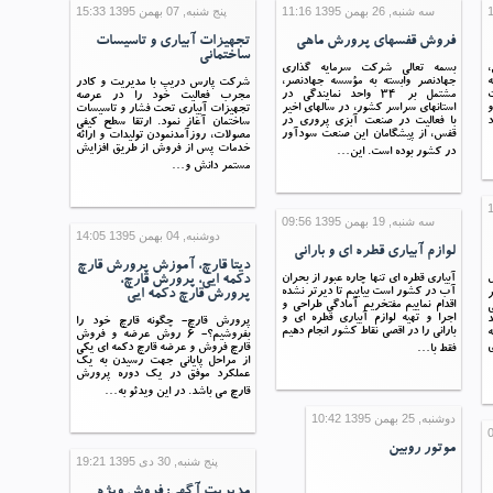
سه شنبه, 26 بهمن 1395 11:16
پنج شنبه, 07 بهمن 1395 15:33
فروش قفسهای پرورش ماهی
تجهیزات آبیاری و تاسیسات
ساختمانی
،
بسمه تعالی شرکت سرمایه گذاری
ه
جهادنصر وابسته به مؤسسه جهادنصر،
شرکت پارس دریپ با مدیریت و کادر
مشتمل بر 34 واحد نمایندگی در
مجرب فعالیت خود را در عرصه
و
استانهای سراسر کشور، در سالهای اخیر
تجهیزات آبیاری تحت فشار و تاسیسات
د
با فعالیت در صنعت آبزی پروری در
ساختمان آغاز نمود. ارتقا سطح کیفی
قفس، از پیشگامان این صنعت سودآور
مصولات، روزآمدنمودن تولیدات و ارائه
خدمات پس از فروش از طریق افزایش
در کشور بوده است. این…
مستمر دانش و…
سه شنبه, 19 بهمن 1395 09:56
دوشنبه, 04 بهمن 1395 14:05
لوازم آبیاری قطره ای و بارانی
دیتا قارچ، آموزش پرورش قارچ
آبیاری قطره ای تنها چاره عبور از بحران
دکمه ایی، پرورش قارچ،
ل
آب در کشور است بیاییم تا دیرتر نشده
پرورش قارچ دکمه ایی
اقدام نماییم مفتخریم آمادگی طراحی و
اجرا و تهیه لوازم آبیاری قطره ای و
د
پرورش قارچ- چگونه قارچ خود را
بارانی را در اقصی نقاط کشور انجام دهیم
ه
بفروشیم؟- ۶ روش عرضه و فروش
کی
قارچ فروش و عرضه قارچ دکمه ای یکی
فقط با…
از مراحل پایانی جهت رسیدن به یک
عملکرد موفق در یک دوره پرورش
قارچ می باشد. در این ویدئو به…
دوشنبه, 25 بهمن 1395 10:42
موتور روبين
پنج شنبه, 30 دی 1395 19:21
مدیریت آگهی: فروش ویژه