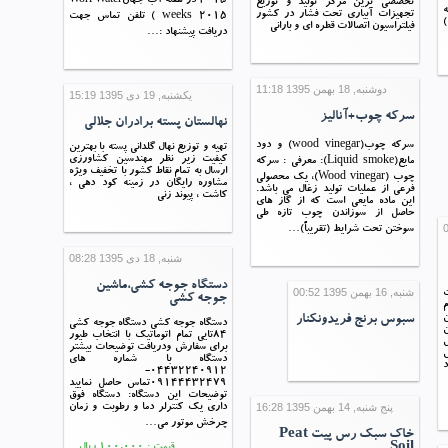
2015 در هفته آب جهانWorl Water
تخصصی ترین مرکز تولید و توزیع
ه
تجهیزات آبیاری تحت فشار در کشور
weeks 2015 ) تلفن تماس جهت
فیلتراسیون اتصالات قطره ای و بارانی
دریافت پیشنهاد :…
دوشنبه, 18 بهمن 1395 11:18
یکشنبه, 19 دی 1395 15:19
سرکه چوب+آنالیز
نهالستان پسته برادران جلالی
سرکه چوب(wood vinegar) و دود
تهیه و توزیع نهال گلدانی پسته با بهترین
کیفیت زیر نظر مهندسین کشاورزی
مایع(Liquid smoke): معرفی : سرکه
ارسال به تمام نقاط کشور با تخفیف ویژه
چوب (Wood vinegar)، یک محصولی
مشاوره رایگان در زمینه کود دهی ،
فرعی از عملیات تولید زغال می باشد.
کاشت ، پیوند زنی
این ماده مایعی است که از گاز های
حاصل از سوزاندن چوب تازه طی
سوختن تحت شرایط (تقریباً)…
شنبه, 18 دی 1395 08:28
دستگاه جوجه کشی،ماشین
شنبه, 16 بهمن 1395 00:52
جوجه کشی
م
ن
سبوس برنج فریدونکنار
دستگاه جوجه کشی دستگاه جوجه کشی
84تایی تمام اتوماتیک با انتخاب طیور
برای سفارش ودریافت توضیحات بیشتر
س
دستگاه با شماره های
04432240912-
09144432479تماس حاصل نمایید
توضیحات این دستگاه: دستگاه فوق
پنج شنبه, 14 بهمن 1395 16:28
داری یک کنترلر دما و رطوبت و زمان
چرخش موتور می…
خاک سبک رس پیت Peat