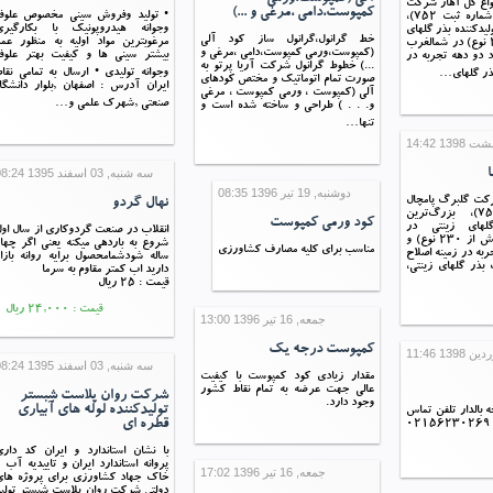
نواع گل آهار شرکت
کمپوست،دامی ،مرغی و ...)
• تولید وفروش سینی مخصوص علوفه
گلبرگ پامچال (به شماره ثبت ۷۵۲)،
وجوانه هیدروپونیک با بکارگیری
لیدکننده بذر گلهای
خط گرانول،گرانول ساز کود آلی
مرغوبترین مواد اولیه به منظور عم
زینتی (بیش از 230 نوع) در شمالغرب
(کمپوست،ورمی کمپوست،دامی ،مرغی و
بیشتر سینی ها و کیفیت بهتر علوف
 دو دهه تجربه در
...) خطوط گرانول شرکت آریا پرتو به
وجوانه تولیدی • ارسال به تمامی نقا
 بذر گلهای…
صورت تمام اتوماتیک و مختص کودهای
ایران آدرس : اصفهان ,بلوار دانشگا
آلی (کمپوست ، ورمی کمپوست ، مرغی
صنعتی ,شهرک علمی و…
و. . . ) طراحی و ساخته شده است و
تنها…
سه شنبه, 03 اسفند 1395 08:24
دوشنبه, 19 تیر 1396 08:35
شرکت گلبرگ پامچال
نهال گردو
(شماره ثبت ۷۵۲)، بزرگ‌ترین
کود ورمی کمپوست
گلهای زینتی در
انقلاب در صنعت گردوکاری از سال او
شمالغرب کشور (بیش از 230 نوع) و
شروع به باردهی میکنه یعنی اگر چها
مناسب برای کلیه مصارف کشاورزی
ربه در زمینه اصلاح
ساله شودشمامحصول برایه روانه بازا
ف بذر گلهای زینتی،
دارید اب کمتر مقاوم به سرما
قیمت : 25 ریال
قیمت : 24,000 ریال
جمعه, 16 تیر 1396 13:00
کمپوست درجه یک
سه شنبه, 03 اسفند 1395 08:24
مقدار زیادی کود کمپوست با کیفیت
عالی جهت عرضه به تمام نقاط کشور
شرکت روان پلاست شبستر
وجود دارد.
تولیدکننده لوله های آبیاری
کب 5 شاخه بالدار تلفن تماس
قطره ای
09121948064 02156230269
با نشان استاندارد و ایران کد دار
پروانه استاندارد ایران و تاییدیه آب 
جمعه, 16 تیر 1396 17:02
خاک جهاد کشاورزی برای پروژه های
دولتی شرکت روان پلاست شبستر تولی