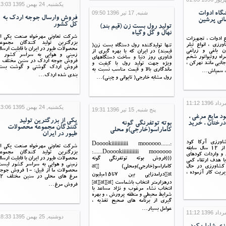
یکشنبه, 24 بهمن 1395 13:03
شنبه, 17 تیر 1396 09:50
گاه ادوات
فروش وارسال جوجه اردک به
انی پرشین
کل کشور
تولید رول بست زن (قیم بند)
نهال و گل وگیاه
شرکت تعاوني مهرخواه صنعت يکي از
ع ادوات ، تجهیزات
بزرگترين توليد کنندگان مجموعه
رزی ، انواع تیلر
تنها تولیدکننده رول دستگاه بست زن(
محصولات طيور در ايران با قابلیت ارسا
زن باغی و زراعی
قیمبند) در ایران که با بهره گیری از
زمینی و هوایی به سراسر کشور -
مراه روتیواتور شخم
فناوری روز دنیا و ساخت دستگاههای
فروش جوجه اردک در سنین مختلف -
انبی مانند نهرکن ،
ویژه جهت تولید رول با کیفیت و
فروش اردک گوشتي و گوشت بسته
ماندگاری بالا و قیمت مناسب نسبت به
 ، سمپاش…
بندی شده اردک…
رول مشابه خارجی( تایوانی و چینی)…
یکشنبه, 24 بهمن 1395 13:06
پنج شنبه, 15 تیر 1396 19:31
د مایع مرغی ،
يکي از بزرگترين توليد
درختان ، خرید
بوته توتفرنگی گونه
کنندگان مجموعه محصولات
کاماراسو(خارجی)و محلی
طيور در ايران
شاورزی آرکا کود
Dooookiiiiiiiiiii moooooo......:
شرکت تعاوني مهرخواه صنعت يکي از
پردیس ، با بیش از 12 سال سابقه
Dooookiiiiiiiiiii moooooo......:
بزرگترين توليد کنندگان مجموعه
د و واردات کودهای
(((فروش بوته توتفرنگی گونه
محصولات طيور در ايران با قابلیت ارسا
با هدف ارتقاء کمی
زمینی و هوایی به سراسر کشور ليس
کشاورزی در حال
کاماراسو(خارجی)ومحلی) [at]
محصولات ما از قبيل: -1 فروش جو
یریت کار آزموده ،
[at]درامدزایی بین ۷تا۱۵میلیون
درهزارمتر انتخاب باشماست [at][at][at]
فروش مرغ…
انتخاب نشاء مرغوب و نژاد مساعد با
شرایط محیطی و منطقه پرورش ، و بهره
گیری از برنامه های صحیح تغذیه ،
عوامل بسیار…
دوشنبه, 25 بهمن 1395 18:33