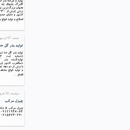
تولید و عرضه بذر ا
بعنوان بزرگ‌ترین تو
کشور و دارای حدود
اصلاح و تولید انواع
شنبه, 07 ارديبهشت 1398 14:42
تولید بذر گل حنا
تولید بذر گل حنا 
تولیدکننده بذر 
با بیش از دو دهه تج
و تولید انواع مختل
اقدام…
دوشنبه, 19 فروردين 1398 11:46
چیزل مرکب
چیزل مر
02156230270