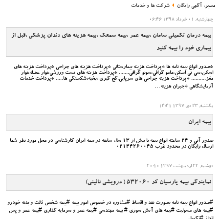
مسیر:
آگهی رایگان
شرکت ها و خدمات
چهارشنبه, 01 خرداد 1398 06:46
بیمه درمان تکمیلی سامان ،بیمه عمر ،بیمه سمعک ،بیمه هزینه های دندان پزشکی ،قبل از
بیماری خود را بیمه کنید
*صدور انواع بیمه نامه ها *پرداخت هزینه بیمارستانی *پرداخت هزینه های جراحی *پرداخت هزینه های
اسکن،سی تی اسکن،مامو گرافی،سونو گرافی....... *پرداخت هزینه های تست ورزشی،نوار عضله،نوار
مغز.......... *پرداخت هزینه جراحی های سرپایی:گچ گیری ،بخیه،شکستگی ها..... *پرداخت خدمات
آزمایشگاهی *جبران هزینه…
یکشنبه, 23 دی 1397 14:41
بیمه ایران
صدور آنی و 24 ساعته انواع بیمه با بیش از 13 سال سابقه در بیمه ایران کارشناسی در محل مورد نظر شما
ارسال رایگان در محدود غرب 02144260045
دوشنبه, 24 ارديبهشت 1397 20:10
نمایندگی بیمه پارسیان کد 532060 ( درویشی نائینی)
#صدور انواع بیمه نامه بصورت نقد و اقساط #مشاوره در خصوص امور بیمه #بیمه شخص ثالث و بدنه خودرو
#بیمه های مسولیت #بیمه های آتش سوزی # بیمه مهندسی #بیمه عمر و سرمایه گذاری #بیمه عمر و پس
انداز #تکمیل…