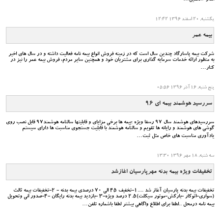
یکشنبه, 20 اسفند 1396 12:42
بیمه عمر
شرکت بیمه پاسارگاد چندین سال است که در زمینه فروش انواع بیمه نامه فعالیت داشته و در سال های اخیر
به منظور ارائه خدمات سرمایه گذاری برای مشتریان خود و همچنین سایر مردم، فروش بیمه عمر را نیز در
کنار…
پنج شنبه, 16 آذر 1396 05:56
سررسيد هوشمند بيمه اي 96
سررسیدهای هوشمند سال 97 رسفا ویژه :بیمه ها برخی مزایای و قابلیتها سالنامه هوشمند97 قابل نصب روی
گوشی های هوشمند و رایانه ها تقویم و سالنامه هوشمند با قابلیت جستجوی مناسبت ها دارای سیستم
یادآوری مناسبت های خاص مثل ثبت…
سه شنبه, 18 مهر 1396 13:30
تخفیفات ویژه بیمه بدنه مهرپارسیان اغازشد
تخفیفات بیمه بدنه پارسیان آغاز شد ....1-تخفیف 45 الی 70 درصدی بیمه بدنه - 2-تخفیفات بیمه ثالث
(سواری-اتوکار -بارکش-موتور سیکلت)2.5 درصد ویژه-3 -بازدید بیمه بدنه رایگان -4-صدور انی وتحویل
بیمه نامه درمحل ..لطفا برای اطلاع واگاهی بیشتر لطفا باشماره تلفن…