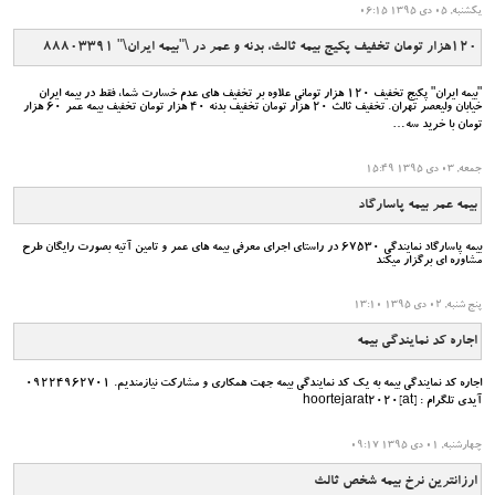
یکشنبه, 05 دی 1395 06:15
120هزار تومان تخفیف پکیج بیمه ثالث، بدنه و عمر در \"بیمه ایران\" 88803391
"بیمه ایران" پکیج تخفیف 120 هزار تومانی علاوه بر تخفیف های عدم خسارت شما، فقط در بیمه ایران
خیابان ولیعصر تهران. تخفیف ثالث 20 هزار تومان تخفیف بدنه 40 هزار تومان تخفیف بیمه عمر 60 هزار
تومان با خرید سه…
جمعه, 03 دی 1395 15:49
بیمه عمر بیمه پاسارگاد
بیمه پاسارگاد نمایندگی 67530 در راستای اجرای معرفی بیمه های عمر و تامین آتیه بصورت رایگان طرح
مشاوره ای برگزار میکند
پنج شنبه, 02 دی 1395 13:10
اجاره کد نمایندگی بیمه
اجاره کد نمایندگی بیمه به یک کد نمایندگی بیمه جهت همکاری و مشارکت نیازمندیم. 09224962701
آیدی تلگرام : [at]hoortejarat2020
چهارشنبه, 01 دی 1395 09:17
ارزانترین نرخ بیمه شخص ثالث