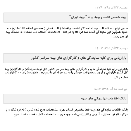
دوشنبه, 22 آذر 1395 12:49
بیمه شخص ثالث و بیمه بدنه " بیمه ایران"
صدور انواع بيمه نامه ثالث و بدنه باحداکثر تخفيف و اقساط ( ثالث قسطي ) - صدور الحاقيه ثالث با نرخ ديه
جديد همچنين اين نمايندگي آماده عقد قرارداد با شرکتها- کارخانجات- اصناف و... جهت ارائه خدمات بيمه
اي بصورت…
دوشنبه, 22 آذر 1395 11:03
بازاریابی برای کلیه نمایندگی های و کارگزاری های بیمه سراسر کشور
بازاریابی برای کلیه نمایندگی های و کارگزاری های بیمه سراسر کشور قابل توجه نمایندگان و کارگزاران بیمه
کل کشور بازاریابی و فروش محصولات خویش را به تیم حرفه ای ما بسپارید . دارای بیش از 200 بازاریاب
فعال در کل…
پنج شنبه, 18 آذر 1395 18:02
بانک اطلاعات نمایندگی های بیمه
بانک اطلاعات نمایندگی های بیمه فقط مخصوص استان تهران مشخصات درج شده شامل ( نام فروشگاه و یا
مرکز ، نام فرد مسئول ، آدرس و تلفن ) می باشد جهت رویت مشخصات کامل ، قیمت ، تعداد ، نوع…