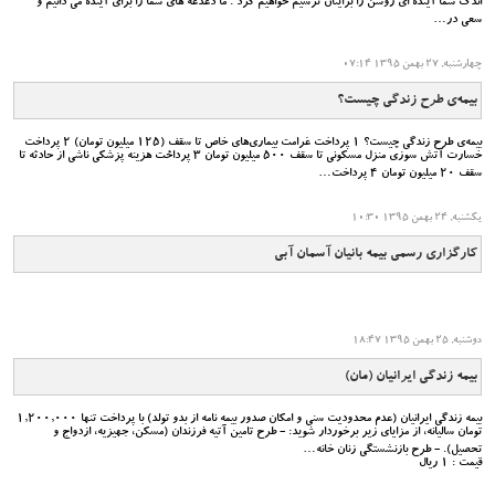
اندک شما آینده ای روشن را برایتان ترسیم خواهیم کرد . ما دغدغه های شما را برای آینده می دانیم و
سعی در…
چهارشنبه, 27 بهمن 1395 07:14
بیمه‌ی طرح زندگی چیست؟
بیمه‌ی طرح زندگی چیست؟ 1 پرداخت غرامت بیماری‌های خاص تا سقفِ (125 میلیون تومان) 2 پرداخت
خسارت آتش سوزی منزل مسکونی تا سقف 500 میلیون تومان 3 پرداخت هزینه پزشکی ناشی از حادثه تا
سقف 20 میلیون تومان 4 پرداخت…
یکشنبه, 24 بهمن 1395 10:30
کارگزاری رسمی بیمه بانیان آسمان آبی
دوشنبه, 25 بهمن 1395 18:47
بیمه زندگی ایرانیان (مان)
بیمه زندگی ایرانیان (عدم محدودیت سنی و امکان صدور بیمه نامه از بدو تولد) با پرداخت تنها 1,200,000
تومان سالیانه، از مزایای زیر برخوردار شوید: - طرح تامین آتیه فرزندان (مسکن، جهیزیه، ازدواج و
تحصیل). - طرح بازنشستگی زنان خانه…
قیمت : 1 ریال