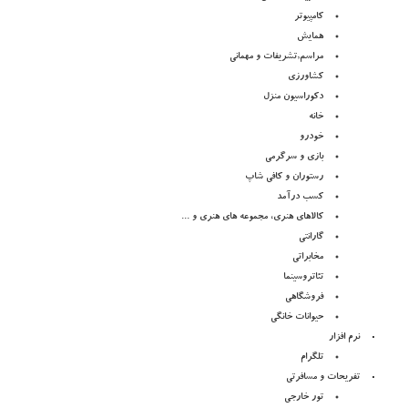
کامپیوتر
همایش
مراسم,تشریفات و مهمانی
کشاورزی
دکوراسیون منزل
خانه
خودرو
بازی و سرگرمی
رستوران و کافی شاپ
کسب درآمد
کالاهای هنری، مجموعه های هنری و ...
گارانتی
مخابراتی
تئاتروسینما
فروشگاهی
حیوانات خانگی
نرم افزار
تلگرام
تفریحات و مسافرتی
تور خارجی