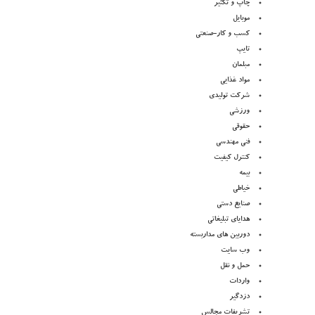
چاپ و تکثیر
موبایل
کسب و کار-صنعتی
تایپ
مبلمان
مواد غذایی
شرکت تولیدی
ورزشی
حقوقی
فنی مهندسی
کنترل کیفیت
بیمه
خیاطی
صنایع دستی
هدایای تبلیغاتی
دوربین های مداربسته
وب سایت
حمل و نقل
واردات
دزدگیر
تشریفات مجالس