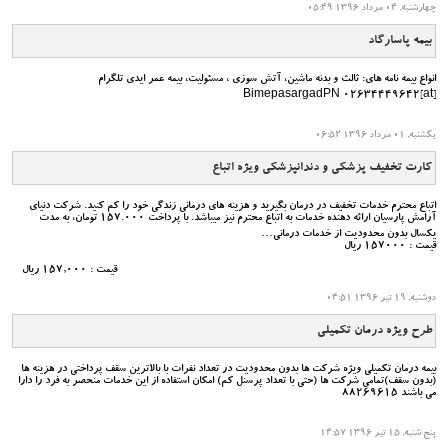
چهارشنبه, 04 مرداد 1396 05:49
بیمه پاسارگاد
انواع بیمه نامه های: ثالث و بدنه ماشین، آتش سوزی ، مسئولیت، بیمه عمر ایدی تلگرام
[at]BimepasargadPN 02634449642
یکشنبه, 01 مرداد 1396 06:52
کارت تخفیف پزشکی و دندانپزشکی ویژه اتباع
اتباع محترم خدمات تخفیف در درمان بگیرید و هزینه های درمانی زندگی خود را کم کنید. شرکت دنیای
آرامش پارسیان ارائه دهنده خدمات به اتباع محترم نیز میباشد. با پرداخت 157.000 تومان، به مدت
یکسال بدون محدودیت از خدمات درمانی…
قیمت : 157000 ریال
قیمت : 157,000 ریال
دوشنبه, 19 تیر 1396 04:51
طرح ویژه درمان تکمیلی
بیمه درمان تکمیلی ویژه شرکت ها بدون محدودیت در تعداد نفرات با بالاترین سقف پرداختی در هزینه ها
(بدون سقف)تمامی شرکت ها (حتی با تعداد پرسنل کم) امکان استفاده از این خدمات منحصر به فرد را دارا
می باشند 88269615
پنج شنبه, 15 تیر 1396 14:57