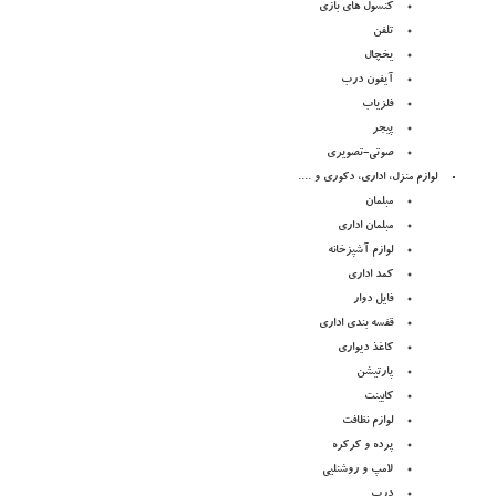
کنسول های بازی
تلفن
یخچال
آیفون درب
فلزیاب
پیجر
صوتی-تصویری
لوازم منزل، اداری، دکوری و ....
مبلمان
مبلمان اداری
لوازم آشپزخانه
کمد اداری
فایل دوار
قفسه بندی اداری
کاغذ دیواری
پارتیشن
کابینت
لوازم نظافت
پرده و کرکره
لامپ و روشنلیی
درب