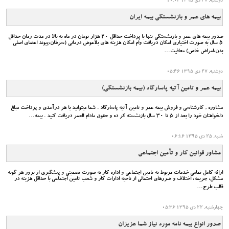
دوشنبه, 27 دی 1395 10:04
بیمه های عمر و بازنشستگی بیمه ایران
صدور بیمه های عمر و بازنشستگی تنها با پرداخت حداقل 20 هزار تومان در ماه به بالا در مدت زمان حداقل
5 سال به صورت اختیاری امکان دریافت وام امکان هزینه های بلاعوض درمانی (سرطان،پیوند اعضای اصلی
بدن،امراض خاص) معافیت…
دوشنبه, 27 دی 1395 05:46
بیمه عمر و تامین آتیه پاسارگاد (بیمه بازنشستگی)
مشاوره , کارشناسی و فروش بیمه عمر و تامین آتیه پاسارگاد . شما میتوانید با هر درآمدی و پرداخت مبلغ
دلخواهتان خود را بعد از 5 تا 30 سال بازنشسته کر ده و حقوق مادام العمر دریافت کنید . بیمه…
شنبه, 25 دی 1395 06:16
مشاور قوانین کار و تأمین اجتماعی
ارائه کامل تمامی خدمات مربوط به تامین اجتماعی و اداره کار به صورت تضمینی و پیشگیری از بروز هر گونه
مشکل، جریمه، اختلاف و ضررهای احتمالی از ناحیه ادارات کار و شعب تامین اجتماعی با حداقل هزینه در
قالب طرح…
چهارشنبه, 22 دی 1395 05:36
صدور انواع بیمه نامه مورد نیاز شما عزیزان