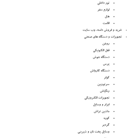
تور داخلی
لوازم سفر
هتل
اقامت
خرید و فروش دامنه، وب سایت
تجهیزات و دستگاه های صنعتی
روغن
قفل الکتونیکی
دستگاه جوش
پرس
دستگاه کارواش
کولر
سرتوربین
رنگپاش
تجهیزات الکترونیکی
ابزار و وسایل
ماشین تراش
کوره
گردبر
وسایل پخت نان و شیرینی