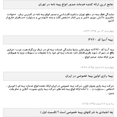
جامع ترین ارائه کننده خدمات صدور انواع بیمه نامه در تهران
نمایندگی فعال بیمه در سطح تهران مشاوره,کارشناسی و صدور انواع بیمه نامه در کمترین زمان : *حوادث
*باربری *آتش سوزی *عمر و پس انداز *شخص ثالث و بدنه *مهندسی و مسئولیت *مسافران خارج از
کشور
چهارشنبه, 14 تیر 1396 07:42
بیمه آسیا کد 4720
بیمه آسیا کد4720 به عنوان اولین وتنها نمایندگی خدمات بیمه ای در شمال بزرگراه همت غرب- خرازی
واقع در شهرک شهید باقری،افتخار دارد خدمات بیمه ای خود را با تخفیفات و تسهیلات ویژه به هموطنان
عزیز ارائه نماید. صدور انواع…
چهارشنبه, 18 اسفند 1395 13:48
بیمه رازی اولین بیمه خصوصی در ایران
شرکت بیمه رازی بعنوان اولین شرکت بیمه خصوصی در ایران ارائه دهنده انواع خدمات بیمه ای ( اتومبیل ،
اشخاص ، مسئولیت و ... ) آماده ارائه انواع بیمه نامه های شرکت بیمه رازی بصورت آنلاین و تمام وقت
بدون…
سه شنبه, 17 اسفند 1395 12:25
چه اعتمادی به شرکتهای بیمه خصوصی است ؟ (قسمت اول )