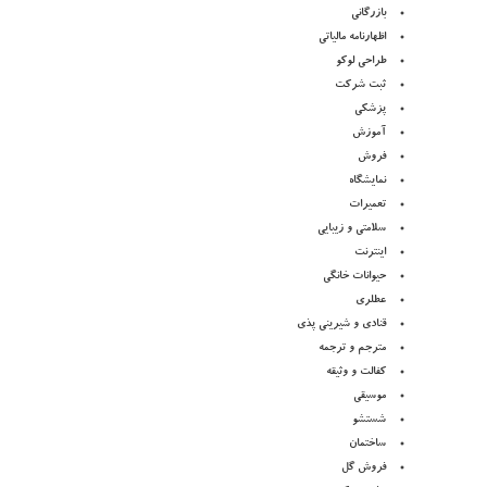
بازرگانی
اظهارنامه مالیاتی
طراحی لوکو
ثبت شرکت
پزشکی
آموزش
فروش
نمایشگاه
تعمیرات
سلامتی و زیبایی
اینترنت
حیوانات خانگی
عطلری
قنادی و شیرینی پذی
مترجم و ترجمه
کفالت و وثیقه
موسیقی
شستشو
ساختمان
فروش گل