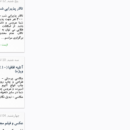
پنج شنبه, 12 اسفند 1395 15:51
تالار پذیرایی ش
تالار پذیرایی شب 
400 نفر جهت پذ
شما عروس و داما
باشد. از امکانات
طلایی می توان به
تالار، عدم محدو
برگزاری مراسم…
قیمت : 170,000 ری
سه شنبه, 10 اسفند 1395 06:22
ویژه)
عکاسی پرسنلی - ع
طراحی و چاپ رو
چاپ انواع آلبوم
اسپرت و عروس چا
شما در سایز دلخواه
عکاسی - تبدیل نگا
چهارشنبه, 04 اسفند 1395 13:33
عکس و فیلم مج