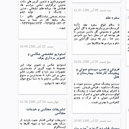
تصویربرداری و تدوین کرین هلی شات
تدوین برگزاری تمامی مراسم ها،
همایش ها ، برنامه های تبلیغاتی ، جشن
سه شنبه, 09 آذر 1395 11:47
، ودینگ و . . . تولید فیلم
مستند_صنعتی_نمایشگاهی بالای 10
سفره عقد
سال سابقه کار در صدا و سیما
09354506403 09337581723
با سلام انواع سفره عقد (آینه
جهت…
کریستال،حریر،پارچه همراه با گل آرایی
طبیعی و مصنوعی گل ماشین عروس با
هر بودجه ای در محل شما میز نامزدی
ی
،میز حنا ، میز بله برون گل‌آرایی میز
شام و مراسم ها وتالارها میز…
ی
شنبه, 22 آبان 1395 16:48
ر
ه
استودیو تخصصی عکاسی و
تصویر برداری بوف
پنج شنبه, 04 آذر 1395 20:01
استودیو عکس و تصویر بوف این
مجموعه با بهره گیری از جدیدترین
فروش و نصب سیستم صوتی و
تجهیزات روز دنیا و کادر مجرب خانم
پیجینگ کارخانه ، بیمارستان و
سعی بر این دارد تا جدیدترین و متنوع
هتل
ترین عکس و فیلم را به شما زوج جوان
ارائه دهد تا بتوانیم…
سیستم پیجینگ صنعتی سیستم صوت و
پیجینگ مشاوره , طراحی فروش , نصب
و اجرای پروژه های صوت و پیجینگ و
انواع سیستم های صوتی و اعم از سیستم
کنفرانس صوتی و اتو ترک و ویدیو
چهارشنبه, 19 آبان 1395 11:39
کنفرانس با بهترین قیمت…
تشریفات مجالس و خدمات
مجالس
سه شنبه, 02 آذر 1395 10:45
تشریفات لوکس افشار جهت بازدید از
سبک های روز دنیا و نمونه کارها به
اینستاگرام
سمینار فشرده ٢روزه "مدیریت