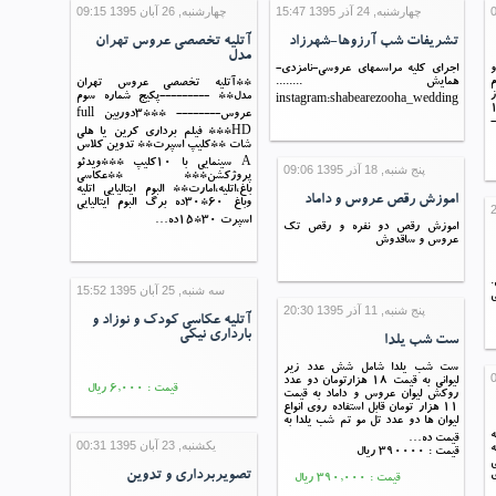
چهارشنبه, 24 آذر 1395 15:47
چهارشنبه, 26 آبان 1395 09:15
تشریفات شب آرزوها-شهرزاد
آتلیه تخصصی عروس تهران
مدل
و
اجرای کلیه مراسمهای عروسی-نامزدی-
م
همایش ........
**آتلیه تخصصی عروس تهران
ز
مدل** ---------پکیج شماره سوم
instagram:shabearezooha_wedding
- استفاده از برنج درجه 1
عروس-------- ***3دوربین full
HD*** فیلم برداری کرین یا هلی
شات **کلیپ اسپرت** تدوین کلاس
A سینمایی با 10کلیپ ***ویدئو
پنج شنبه, 18 آذر 1395 09:06
پروژکشن*** **عکاسی
باغ،اتلیه،امارت** البوم ایتالیایی اتلیه
اموزش رقص عروس و داماد
وباغ 60*30ده برگ البوم ایتالیایی
اسپرت 30*15ده…
اموزش رقص دو نفره و رقص تك
عروس و ساقدوش
.
سه شنبه, 25 آبان 1395 15:52
ی
پنج شنبه, 11 آذر 1395 20:30
آتلیه عکاسی کودک و نوزاد و
بارداری نیکی
ست شب یلدا
ست شب یلدا شامل شش عدد زیر
لیوانی به قیمت 18 هزارتومان دو عدد
قیمت : 6,000 ریال
روکش لیوان عروس و داماد به قیمت
11 هزار تومان قابل استفاده روی انواع
لیوان ها دو عدد تل مو تم شب یلدا به
ه
قیمت ده…
یکشنبه, 23 آبان 1395 00:31
ه
قیمت : 390000 ریال
تصویربرداری و تدوین
گری
قیمت : 390,000 ریال