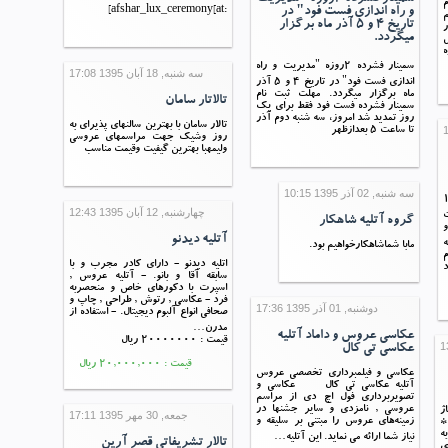
م
و راه اندازی فست فود" در
:afshar_lux_ceremony[at]
م
تاریخ ٤ و ٥ آذر ماه برگزار
ر
میگردد.
سمینار فشرده ٢روزه "مدیریت و راه
سه شنبه, 18 آبان 1395 17:08
اندازی فست فود" در تاریخ ٤ و ٥ آذر
ماه برگزار میگردد. مهلت ثبت نام
تالاتار سامان
سمینار فشرده فست فود فقط برای یک
روز تمدید شد امروز، سه شنبه دوم آذر
تالار سامان با بهترین سالنهای پذیرای به
تا ساعت ٥ بعدازظهر
روز وشیک جهت مراسمهای عروسی
ولیمهبا بهترین گیفیت وقیمت مناسب
سه شنبه, 02 آذر 1395 10:15
ری با 2دوربین fullHD و 1
چهارشنبه, 12 آبان 1395 12:43
ت
گروه آتلیه شاهکار
آتلیه دیدنو
نه
مابا شماشاهکارخواهیم بود.
بوم
اتلیه دیدنو - دارای کادر مجرب و با
د
سابقه آقا و بانو. - آتلیه عروس ,
اسپرت با دکورهای خاص و منحصربه
فرد - عکاسی , رتوش , طراحی , چاپ و
دوشنبه, 01 آذر 1395 17:36
صحافی انواع آلبوم دیجیتال. - استفاده از
مدرن…
عکاسی عروس و داماد آتلیه
قیمت : 20000000 ریال
عکاسی تی کال
قیمت : 20,000,000 ریال
عکاسی و فیلمبرداری تخصصی عروس
آتلیه عکاسی تی کال عکاسی و
تصویربرداری فول اچ دی از مراسم
عروسی , نامزدی و سایر جشنها در
جمعه, 30 مهر 1395 17:11
زمینه‌های عروس را مبتنی بر سلیقه و
*
ه
نیاز شما ارائه می نماید. این آتلیه…
تالار تشریفاتی قصر آرین
ی