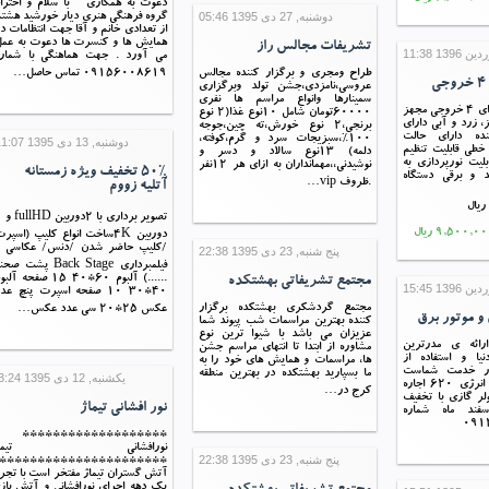
دعوت به همکاری " با سلام و احترا
دوشنبه, 27 دی 1395 05:46
گروه فرهنگی هنری دیار خورشید هشت
از تعدادی خانم و آقا جهت انتظامات د
همایش ها و کنسرت ها دعوت به عمل
تشریفات مجالس راز
می آورد . جهت هماهنگی با شماره
طراح ومجری و برگزار کننده مجالس
09156008619 تماس حاصل…
عروسی،نامزدی،جشن تولد وبرگزاری
سمینارها وانواع مراسم ها نفری
رقص نور لیزری دارای ۴ خروجی مجهز
60000تومان شامل 10نوع غذا(2 نوع
رمز، زرد و آبی دارای
برنجی،2 نوع خورش،ته چین،جوجه
ده دارای حالت
100%،سبزیجات سرد و گرم،کوفته،
دوشنبه, 13 دی 1395 11:07
 خطی قابلیت تنظیم
دلمه) 13نوع سالاد و دسر و
بلیت نورپردازی به
نوشیدنی،،مهمانداران به ازای هر 12نفر
50% تخفیف ویژه زمستانه
 و برقی دستگاه
.ظروف vip…
آتلیه زووم
تصویر بردا
دوربین 4Kساخت انواع کلیپ (اسپر
/کلیپ حاضر شدن /دنس/ عکاسی و
پنج شنبه, 23 دی 1395 22:38
فیلمبرداری Back Stage پشت صح
......) آلبوم 60*40 15 صفحه آل
مجتمع تشریفاتی بهشتکده
40*30 10 صفحه اسپرت پنچ عد
مجتمع گردشکری بهشتکده برگزار
عکس 25*20 سی عدد عکس…
و موتور برق
کننده بهترین مراسمات شب پیوند شما
عزیزان می باشد با شیوا ترین نوع
ارائه ی مدرترین
مشاوره از ابتدا تا انتهای مراسم جشن
یا و استفاده از
ها، مراسمات و همایش های خود را به
در خدمت شماست
ما بسپارید بهشتکده در بهترین منطقه
یکشنبه, 12 دی 1395 13:24
اجاره بخاری گازی انرژی ٦٢٠ اجاره
کرج در…
ولر گازی با تخفیف
نور افشانی تیماژ
فند ماه شماره
*******************
نورافشانی تیماژ
پنج شنبه, 23 دی 1395 22:38
**********************
آتش گستران تیماژ مفتخر است با تجرب
یک دهه اجرای نورافشانی و آتش باز