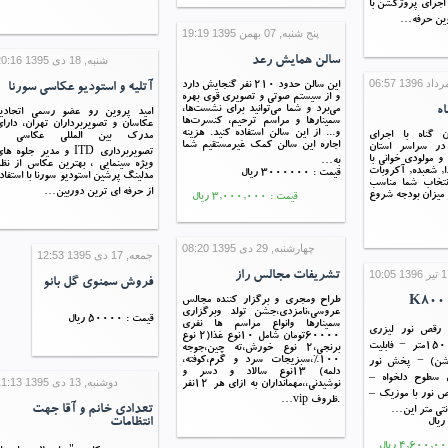
 اجرای پروژکشن با
وین حرفه…
پنج شنبه, 07 بهمن 1395 19:19
سالن همایش رعد
شنبه, 18 دی 1395 20:16
اين سالن حدود 210 نفر گنجايش دارد
آتلیه و استودیو عکاسی سورنا
و از سيستم صوتي و تصويري قوي بهره
ه
مي‌برد و شما مي‌توانيد براي نشست‌ها،
امید پروین رو عضو رسمی اتحادیه
سمينارها و مراسم ترحیم، کنسرت‌ها
عکاسان و تصویربرداران تهران، دارا
و... از اين سالن استفاده کنيد. هزینه
 گناه با اجرای
مدرک بین المللی عکاسی و
اجاره این سالن کمک غیرمستقیم شما
 در سراسر استان
تصویربرداری ITD و مدیر جلوه ها
 و مولودی خوانی با
به…
ویژه سینمایی ، بهترین عکاس از نظ
ا, شعبده, آکروبات
قیمت : 3000000 ریال
مدلینگ پرشین استودیو سورنا با استفاد
انتخاب شما مناسب
از حرفه ای ترین دوربین…
 میزان بودجه شروع
قیمت : 3,000,000 ریال
چهارشنبه, 29 دی 1395 08:20
جمعه, 17 دی 1395 12:53
تشریفات مجالس راز
فروش سمنوی گل بانو
طراح ومجری و برگزار کننده مجالس
عروسی،نامزدی،جشن تولد وبرگزاری
قیمت : 50000 ریال
سمینارها وانواع مراسم ها نفری
رقص نور لیزری
60000تومان شامل 10نوع غذا(2 نوع
k800 دارای برد ۱۵۰متر − فابلیت
برنجی،2 نوع خورش،ته چین،جوجه
100%،سبزیجات سرد و گرم،کوفته،
شن) − پخش نور
دلمه) 13نوع سالاد و دسر و
سطوح دلخواه –
دوشنبه, 13 دی 1395 11:13
نوشیدنی،،مهمانداران به ازای هر 12نفر
ص نور با موزیک –
.ظروف vip…
تعدادی خانم و آقا جهت
انتظامات