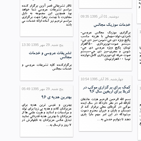
ه
تالار تشریفاتی قصر آرین برگزار کننده
و
مراسم تشریفات عروسی شما خواهد
بود همچنین این مجموعه به دلیل
دوشنبه, 01 آذر 1395 09:35
مجاورت با بهشت زهرا جهت برگزاری
مراسم ترحیم نیز آماده ارائه خدمات می
خدمات موزیک مجالس
باشد
برگزاری موزیک مجالس عروسی-
نامزدی-تولد-مهمانی با هزینه مناسب
پکیج ویژه دی جی-شومن-میز دی جی-
سیستم صوت-نورپردازی 350هزار
پنج شنبه, 29 مهر 1395 13:30
تومان پکیج ویژه عروسی دی جی-
شومن و مجری-میز دی جی-سیستم
ش
تشریفات عروسی و خدمات
صوت حرفه ای-نورپردازی کامل-نوازنده
و
مجالس
تومبا 800هزارتومان
برگزارکننده کلیه تشریفات عروسی و
خدمات مجالس
چهارشنبه, 26 آبان 1395 10:54
کمک برای برگزاری موکب در
پنج شنبه, 29 مهر 1395 05:49
کربلا برای اربعین سال 96
بهترین هدیه ی 96
بسم الله الرحمن الرحیم هیئت عاشقان
ثارالله قم در نطر داردکه در سال اینده
و
بهترين و نفيس ترين هديه براي
موکبی در کربلای معلی برقرار کند از
.
عزيزانتان کادو و هديه يي زيبا براي تولد
دوستان و بانیان و خیران محترم دعوت
نفری: 18000 تومان منوی شماره 2:
و مراسمات و اساتيد و هييت علمي ها از
میشودکه در این امر مهم مارا یاری
،
عزيزانتان با بهترين هديه قدرداني نماييد
دهند تا بتوانیم خدمتی به…
تبديل عکس عزيزانتان به تابلوفرش در
ع
7 روز و ارسال به…