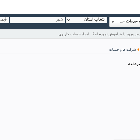
آگهی -> شرکت ها و خدمات -> مراسم,تشریفات و مهمانی
مز ورود را فراموش نموده اید؟
ایجاد حساب کاربری
شرکت ها و خدمات
يرشاخه