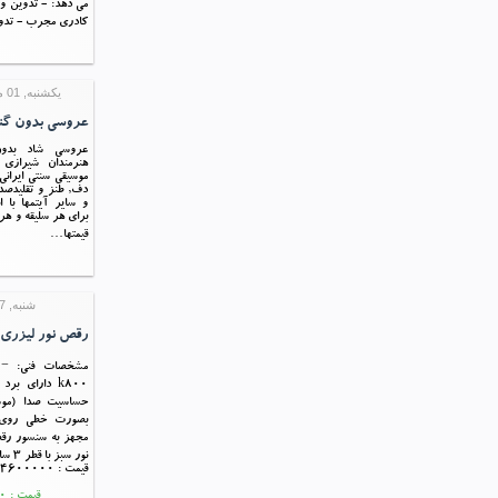
می دهد: - تدوین و
کادری مجرب - تد
یکشنبه, 01 مرداد 1396 06:57
عروسی بدون گنا
عروسی شاد بدون
هنرمندان شیرازی
موسیقی سنتی ایرانی
دف, طنز و تقلیدصد
و سایر آیتمها با 
برای هر سلیقه و هر
قیمتها…
شنبه, 17 تیر 1396 10:05
رقص نور لیزری K800
مشخصات فنی: − 
حساسیت صدا (مو
بصورت خطی روی 
مجهز به سنسور رق
نور سبز با قطر ۳ سانتی متر این…
قیمت : 4600000 ریال
قیمت : 4,600,000 ریال