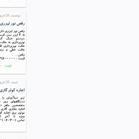
دوشنبه, 28 فروردين 1396 11:38
رقص نور لیزری ۴ خروجی
به ۴ لیزر سبز، ق
سیستم خنک کنن
نورپردازی به حالت
حالت نورپردازی قا
حالت خطی و رعد
رقص…
قیمت : 9500000 ریال
قیمت : 9,500,000 ریال
شنبه, 26 فروردين 1396 15:45
اجاره کولرگازی 
تیم دماآوران با 
دستگاههای روز دن
متخصصین ماهر 
موتور برق اجاره ک
ویژه تا آخر اس
تماس:09121060301