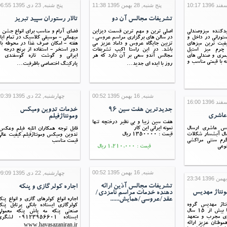
پنج شنبه, 28 بهمن 1395 11:38
پنج شنبه, 23 دی 1395 06:55
تشریفات مجالس آن دو
تالار رستوران سپید تبریز
دکننده ميزوصندلي
اصلی ترین و مهم ترین قسمت دیزاین
فضای آرام و مناسب برای انواع جشن 
رستوراني در داخل و
در سالن های برگزاری مراسم عروسی ،
میهمانی - موسیقی کلاسیک در تمام ایا
يفيت ترين ميزهاي
تزیین جایگاه عروس و داماد عزیز می
هفته - امکان صرف غذا در محوطه با
چرم ميز استيل
باشد. در این راستا اکیپ تشریفات
دور استخر 
يمري و صندلي هاي
مجالس آندو سعی بر آن دارد که هر
ایرانی و گوشت تازه گوسفندی -
ه با قيمتي مناسب و
روز با ایده ای جدید…
پارکینگ اختصاصی باظرفیت…
شنبه, 16 بهمن 1395 00:52
چهارشنبه, 22 دی 1395 20:39
جدیدترین هفت سین ۹۶
خدمات تدوین ومیکس
عاشری
ومونتاژفیلم
هفت سین زیبا و بی نظیر درختچه تنها
لس عاشری ارسال
نمونه ایرانی این کار
قابل توجه همکاران اتلیه فیلم وعکس
رسال آبشسار شکلات
قیمت : 1350000 ریال
تدوین ومیکس ومونتاژفیلم.کیفیت عال
گرم سنتی مراکشی
قیمت مناسب
نوعی
قیمت : 1,210,000 ریال
شنبه, 16 بهمن 1395 00:52
چهارشنبه, 22 دی 1395 09:09
تشریفات مجالس آذین ارائه
اجاره کولرگازی و پنکه
ونتاژ مهدیس
دهنده خدمات مراسم نامزدی/
عقد/عروسی/همایش......
اجاره انواع کولرهای گازی و انواع پنک
تاژ مهدیس گروه
کولرگازی ایستاده بانکی پرتابل پنک
تخصصی مهدیس با بیش از 15 سال
صنعتی پنکه مه پاش پنکه معمولی
ری مجرب و متعهد
ایستاده 09123956601 لش
موطنان عزیز ارائه
www.havasazaniran.ir