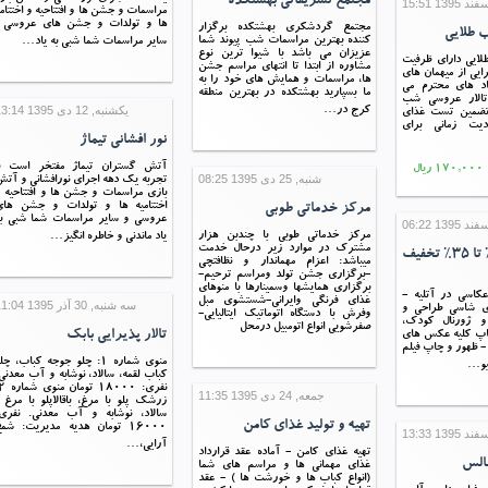
مجتمع تشریفاتی بهشتکده
مراسمات و جشن ها و افتتاحیه و اختتامی
ها و تولدات و جشن های عروسی 
مجتمع گردشکری بهشتکده برگزار
ب طلایی
کننده بهترین مراسمات شب پیوند شما
سایر مراسمات شما شبی به یاد…
عزیزان می باشد با شیوا ترین نوع
طلایی دارای ظرفیت
مشاوره از ابتدا تا انتهای مراسم جشن
یرایی از میهمان های
ها، مراسمات و همایش های خود را به
د های محترم می
ما بسپارید بهشتکده در بهترین منطقه
 تالار عروسی شب
یکشنبه, 12 دی 1395 13:14
کرج در…
 تضمین تست غذای
دیت زمانی برای
نور افشانی تیماژ
آتش گستران تیماژ مفتخر است با
ال
شنبه, 25 دی 1395 08:25
تجربه یک دهه اجرای نورافشانی و آت
بازی مراسمات و جشن ها و افتتاحیه 
اختتامیه ها و تولدات و جشن های
مرکز خدماتی طوبی
عروسی و سایر مراسمات شما شبی به
مرکز خدماتی طوبی با چندبن هزار
یاد ماندنی و خاطره انگیز…
مشترک در موارد زیر درحال خدمت
آتلیه اقاقیا (10% تا 35% تخفیف
میباشد: اعزام مهماندار و نظافتچی
-برگزاری جشن تولد ومراسم ترحیم-
برگزاری همایشها وسمینارها با منوهای
کاسی در آتلیه -
غذای فرنگی وایرانی-شستشوی مبل
سه شنبه, 30 آذر 1395 11:04
ی شاسی طراحی و
وفرش با دستگاه اتوماتیک ایتالیایی-
 و ژورنال کودک،
صفرشویی انواع اتومبیل درمحل
تالار پذیرایی بابک
پ کلیه عکس های
 - ظهور و چاپ فیلم
منوی شماره 1: چلو جوجه کباب، چل
تیو…
کباب لقمه، سالاد، نوشابه و آب معدنی
جمعه, 24 دی 1395 11:35
زرشک پلو با مرغ، باقالاپلو با مرغ 
سالاد، نوشابه و آب معدنی. نفری:
تهیه و تولید غذای کامن
16000 تومان هدیه مدیریت: شم
آرایی،…
تهیه غذای کامن - آماده عقد قرارداد
الس
غذای مهمانی ها و مراسم های شما
(انواع کباب ها و خورشت ها ) - عقد