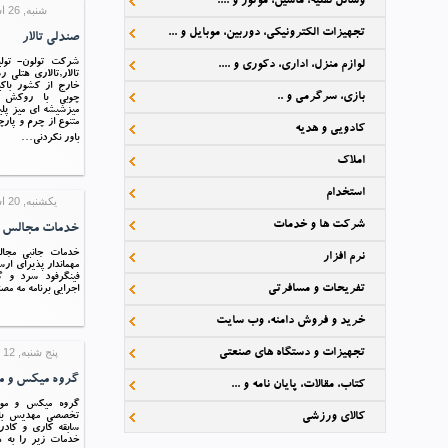
وسائل نقلیه، ماشین، موتور و ....
شنبه, 26 اسفند 1396 10:17
تجهیزات الکترونیکی، دوربین، موبایل و ...
صندلی تالار
شرکت تولون- تولي
لوازم منزل، اداری، دکوری و ....
تالار,تالاري هتلي 
خارج از کشور باک
بازی، سرگرمی و ..
چوبي با روکش 
ميزشيشه اي ميز پل
متنوع از چرم و پارچ
کادویی و هدیه
باور نکردني…
املاک
استخدام
یکشنبه, 20 اسفند 1396 16:00
شرکت ها و خدمات
خدمات مجالس 
خدمات جانبی مجا
نرم افزار
مهماندار پذیرای ا
فینگرفود سرد و 
تفریحات و مسافرتی
اجرایی برنامه مه مص
خرید و فروش دامنه، وب سایت
تجهیزات و دستگاه های صنعتی
پنج شنبه, 12 بهمن 1396 23:34
گروه میکس و م
کتاب، مقالات، پایان نامه و ...
گروه میکس و مون
کالای ورزشی
سابقه کاری و کاد
خدمات زیر را به ه