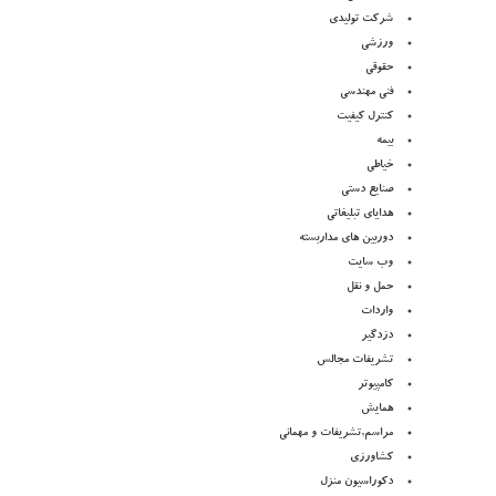
شرکت تولیدی
ورزشی
حقوقی
فنی مهندسی
کنترل کیفیت
بیمه
خیاطی
صنایع دستی
هدایای تبلیغاتی
دوربین های مداربسته
وب سایت
حمل و نقل
واردات
دزدگیر
تشریفات مجالس
کامپیوتر
همایش
مراسم,تشریفات و مهمانی
کشاورزی
دکوراسیون منزل