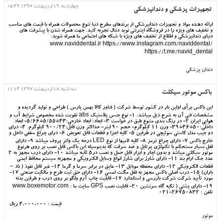
چهارشنبه, 19 ارديبهشت 1397 05:49
تجهیزات پزشکی و دندانپزشکی
ارائه دهنده مواد و تجهیزات دندانپرشکی از برندهای مطرح دنیا تنوع محصولات همراه با قیمت های مناسب
و تخفیف های ویژه را در فروشگاه اینترنتی نوید دنتال تجربه کنید. جهت همراه شدن با پیشرفت های
دنیای دندانپزشکی و اطلاع از تخفیف های ویژه با شبکه های اجتماعی ما همراه شوید:
www.naviddental.ir https://www.instagram.com/naviddental/
https://t.me/navid_dental
دندان پزشکی
سه شنبه, 18 ارديبهشت 1397 11:14
باکس موتور سیکلت
این باکس برأی اولین بار در کشور توسط شرکت ( فناور کالا بهمن پارس ) طراحی و تولید گردیده و
مشخصات فنی آن به شرح ذیل میباشد: ١- نوع جنس پلاستیک abs تقویت شده مخصوص شرایط أب و
هوایی ایران ٢- در رنگ بندی متنوع طبق در خواست ٣- ابعاد: ابعاد خارجی:43*5/55*5/66- ابعاد
داخلی:50*46*39- وزن 11 کیلوگرم- حجم 90 لیتر- حداکثر وزن قابل:900/24 کیلوگرم. ٤- درای
دو جیب مدل کاستی سوئیچی در طرفین ٥- کلیه اجزا و قطعات قابل تعویض ٦- درای چراغ سقفی داخل و
خارج باکس ٧- دارای چراغ ترمز ٨- کلیه لامپها از نوع LED درجه یک واتر پروف میباشد ٩- دارای
قفل بسیار مستحکم با تکنولژی پرتابل و ضد سرقت که بدینوسیله این باکس قابل نصب بر روی هرنوع
موتور سیکلتی میباشد و بدون اچار و ابزار قابل حمل و نصب در٥ ثانیه میباشد ١0- دارای درب مجهز به ٢
عدد جک ارام بند ١١- دارای شارژ برای شارژ انواع وسایل الکترونیکی و مجهزبه سیستم محافظ ایمنی
قطعات الکترونیکی 12- دارای محفظه موبایل ١3- عایق در برابر سرما و گرما ١4- غیر قابل نفوذ ( باد –
باران) ١5- درب اصلی باکس مجهز به قفل مگنت لمسی ١6- دارای حق ثبت طرح و مالکیت صنعتی ١7-
مورد تأیید شرکت شرکت بازرسی و استاندارد ١7- قابلیت چاپ آرم ولگو بر روی درب و طرفین بدنه
١٩- دارای پشتی ( تکیه گاه سرنشین ٢٠- قابلیت نصب GPS سایت ما : www.boxemotor.com
تلفن : 26750832-021
قیمت : 4,000,000 ریال
موتور