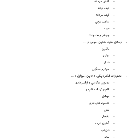
کفش مردانه
کیف زنانه
کیف مردانه
ساعت مچی
حوله
جواهر و بدلیجات
وسائل نقلیه، ماشین، موتور و ....
ماشین
موتور
قایق
خودرو سنگین
تجهیزات الکترونیکی، دوربین، موبایل و ...
دوربین عکاسی و فیلمبرداری
کامپیوتر، لب تاپ و ....
موبایل
کنسول های بازی
تلفن
یخچال
آیفون درب
فلزیاب
پیجر