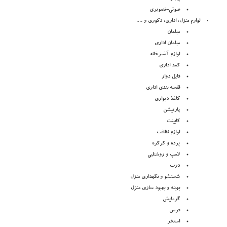
صوتی-تصویری
لوازم منزل، اداری، دکوری و ....
مبلمان
مبلمان اداری
لوازم آشپزخانه
کمد اداری
فایل دوار
قفسه بندی اداری
کاغذ دیواری
پارتیشن
کابینت
لوازم نظافت
پرده و کرکره
لامپ و روشنلیی
درب
شستشو و نگهداری منزل
بهینه و بهبود سازی منزل
گرمایش
فرش
استخر