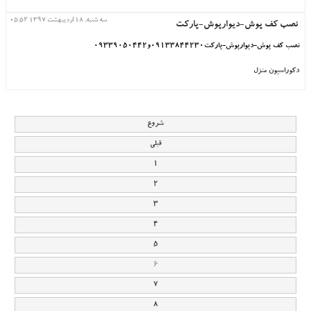
سه شنبه, 18 ارديبهشت 1397 05:52
نصب کف پوش-دیوارپوش-پارکت
نصب کف پوش-دیوارپوش-پارکت09133844230و09339050442
دکوراسیون منزل
شروع
قبلی
1
2
3
4
5
6
7
8