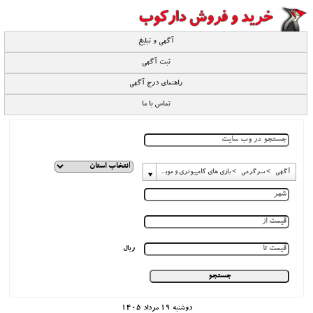
آگهی و تبلیغ
ثبت آگهی
راهنمای درج آگهی
تماس با ما
آگهی -> سرگرمی -> بازی های کامپیوتری و موبایلی -> کلش اف کلنز
ریال
دوشنبه 19 مرداد 1405