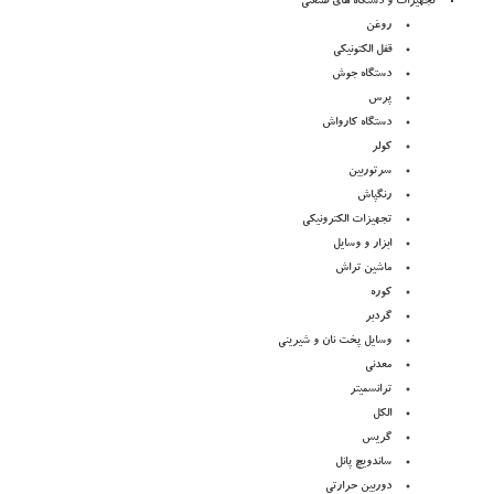
تجهیزات و دستگاه های صنعتی
روغن
قفل الکتونیکی
دستگاه جوش
پرس
دستگاه کارواش
کولر
سرتوربین
رنگپاش
تجهیزات الکترونیکی
ابزار و وسایل
ماشین تراش
کوره
گردبر
وسایل پخت نان و شیرینی
معدنی
ترانسمیتر
الکل
گریس
ساندویچ پانل
دوربین حرارتی