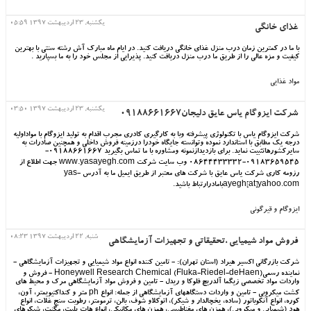
یکشنبه, 23 ارديبهشت 1397 05:59
غذای خانگی
با ما در کمترین زمان درب منزل غذای خانگی دریافت کنید. در ایام ماه مبارک آش رشته سنتی با بهترین
کیفیت و مزه عالی را از طریق ما درب منزل دریافت کنید. پذیرایی از مجلس خود را به ما بسپارید .
مواد غذایی
یکشنبه, 23 ارديبهشت 1397 03:50
شرکت ایزوگام یاس عایق دلیجان09188661667
شرکت ایزوگام یاس با تکنولوژی پیشرفته وبا به کارگیری کادری مجرب اقدام به تولید ایزوگام با مواداولیه
درجه یک مطابق با استاندارد نموده وتوانسته جایگاه خودرا درزمینه فروش داخلی و همچنین صادرات به
سایرکشورهاتثبیت نماید. برای بازدیدازنمونه ومشاوره با ما تماس بگیرید 09188661667-
09183659545-08644433332 وب سایت شرکت www.yasayegh.com جهت اطلاع از
رزومه کاری شرکت یاس عایق با شرکت های معتبر از طریق ایمیل ما به آدرس yas-
ayegh[at]yahoo.comبامادرارتباط باشید.
ایزوگام و قیرگونی
شنبه, 22 ارديبهشت 1397 08:23
فروش مواد شیمیایی ،تحقیقاتی و تجهیزات آزمایشگاهی
شرکت بازرگانی اکسیر هیراد (استان تهران): - تامین کننده انواع مواد شیمیایی و تجهیزات آزمایشگاهی -
نماینده رسمی(Honeywell Research Chemical (Fluka-Riedel-deHaen - فروش و
واردات مواد تخصصی زیگما آلدریچ فلوکا و ریدل - تامین و فروش مواد آزمایشگاهی مرک و محیط های
کشت میکروبی - تامین و واردات دستگاههای آزمایشگاهی از جمله: انواع ph متر و کنداکتیویمتر، آون،
کوره، انواع آنکوباتور (ساده، یخچالدار و شیکر)، اتوکلاو شوف، بالن، ترمومتر، رطوبت سنج غلات، انواع
هود (شیمیایی و میکروبی)، همزن های مغناطیسی، همزن های مکانیکی، انواع هات پلیت، مگنت، شیکرهای