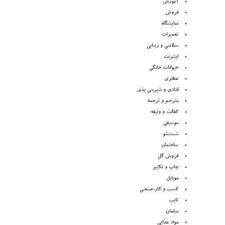
آموزش
فروش
نمایشگاه
تعمیرات
سلامتی و زیبایی
اینترنت
حیوانات خانگی
عطلری
قنادی و شیرینی پذی
مترجم و ترجمه
کفالت و وثیقه
موسیقی
شستشو
ساختمان
فروش گل
چاپ و تکثیر
موبایل
کسب و کار-صنعتی
تایپ
مبلمان
مواد غذایی