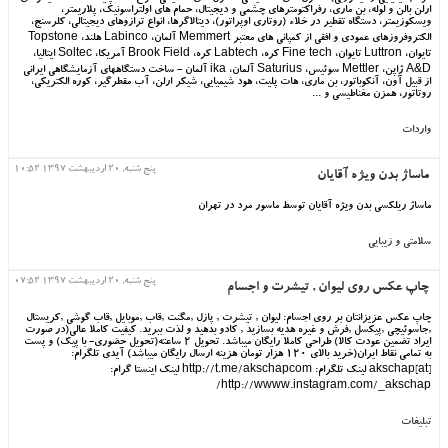
ارلن بالن و لوله، بن ماری، رفراکتومترهای چشمی و دیجیتال، حمام های اولتراسونیک، پلاریمتر،
ویسکوزیمتر، دستگاه تقطیر در خلاء (روتاری اوپراتور)، دیتالاگرها، انواع ترازوهای دیجیتالی، کلرسنج،
الکتروفروزهای عمودی و افقی از کمپانی های معتبر Memmert آلمان، Labinco هلند، Topstone
تایوان، Luttron تایوان، Fine tech کره، Labtech کره، Brook Field آمریکا، Soltec ایتالیا،
A&D ژاپن، Mettler سوئیس، Saturius آلمان، ika ‌آلمان - ساخت دستگاههای آزمایشگاهی ایرانی
از قبیل آون، آنکوباتور، بن ماری، هات پلیت، هود شیمیایی، شیکر ارلن، آب مقطرگیر، کوره الکتریکی،
روتاتور، همزن مغناطیسی و ...
واردات
پنج شنبه, 20 ارديبهشت 1397 10:52
ماساژ بدن ویژه آقایان
ماساژ ریلکسی بدن ویژه آقایان توسط ماسور مرد در تهران
سلامتی و زیبایی
پنج شنبه, 20 ارديبهشت 1397 07:52
چاپ عکس روي ليوان , تيشرت و اجسام
چاپ عکس عزيزانتان بر روي اجسام: ليوان , تيشرت , پازل ,مگنت ,قاب ,موبايل ,قاب گوشي ,کريستال
,جاسوئيچي ,پيکسل ,فرش و غيره هديه بسازيد , کادو بدهيد و لذت ببريد. کيفيت کاملا عالي(در صورت
ايراد تضمين عودت کالا) طراحي کاملا رايگان ميباشد. تحويل 2 ساعته(تحويل حضوري- با پيک) و پست
به تمامي نقاط ايران(خريد بالاي 120 هزار تومان هزينه ارسال رايگان ميباشد) آيدي تلگرام:
[at]akschap لينک تلگرام: http://t.me/akschapcom لينک اينستا گرام:
http://wwww.instagram.com/_akschap/
تبلیغات