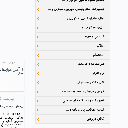
وسائل نقلیه، ماشین، موتور و ....
تجهیزات الکترونیکی، دوربین، موبایل و ...
لوازم منزل، اداری، دکوری و ....
بازی، سرگرمی و ..
کادویی و هدیه
املاک
استخدام
چهارشنبه, 30 تیر 1395 11:24
شرکت ها و خدمات
اژآنس هواپیمایی
نرم افزار
ساز
تفریحات و مسافرتی
خرید و فروش دامنه، وب سایت
چهارشنبه, 30 تیر 1395 10:03
تجهیزات و دستگاه های صنعتی
پخش عمده زغال 
کتاب، مقالات، پایان نامه و ...
نارگیل توبالیکیو 
کالای ورزشی
سفارش آلمان و ت
ساخته شده از صمغ و