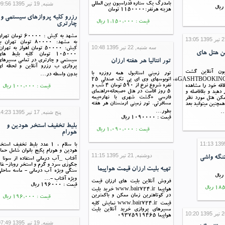
شنبه, 19 تیر 1395 09:56
بامدرک یک ستاره فدراسیون بین المللی
هزینه هرنفر:1150000 تومان
رزرو کلیه پروازهای سیستمی و
قیمت : 1,150,000 ریال
چارتری
مشهد به کیش : 60000 تومان تهر
به مشهد: 80000 تومان تهران ب
سه شنبه, 22 تیر 1395 10:48
کیش: 50000 تومان اهواز به تهران
ین هتل های
105000 تومان کلیه بلیط ها
تور انتالیا هر هفته ارزان
سیستمی و چارتری در تمامی مسیرها
پروازی ب رزرو آنلاین و لحظه ای
یون آنلاین گشت
تور زمینی استانبول همه روزره با
بدون واسطه در…
اتوبوسهای وی ای پی تک صندلی 25
بوکینگ**GASHTBOOKING.COM**
نفره شروع نرخ از 590 تومان 4 شب و
لاقه خود را مشاهده
قیمت : 100,000 ریال
5 روز اقامت در هتل +صبحانه+راهنمای
 دهید و بلافاصله و
فارسی +گشت شهری با نهار+بیمه
مکن هتل مورد نظر
مسافرتی. تور زمینی ارمنستان هر هفته
همچنین میتوانید بعد
بطور…
پنج شنبه, 17 تیر 1395 14:23
…
قیمت : 1090000 ریال
بلیط تخفیف استخر هودین و
قیمت : 1,090,000 ریال
هورام
با سلام ، 1 عدد بلیط تخفیف استخ
هودین و هورام پکیج بانوان شامل حما
دوشنبه, 21 تیر 1395 11:15
تنگه واشی
آفتاب _آب درمانی استفاده از سونا 
جکوزی سرد و گرم و استخر روباز- غا
تهیه بلیت ارزان قیمت هواپیما
سنگی ویژه آب درمانی - ماسه ساحل
ویژه آفتاب -…
فروش آنلاین بلیت های ارزان قیمت
قیمت : 196000 ریال
هواپیما www.bair724.ir خرید بلیت
در کوتاهترین زمان ممکن و باکمترین
قیمت : 196,000 ریال
قیمت www.bair724.ir نمایش کلیه
مسیرهای پروازی خرید آنلاین بلیت
هواپیما 09375919465
شنبه, 19 تیر 1395 07:49