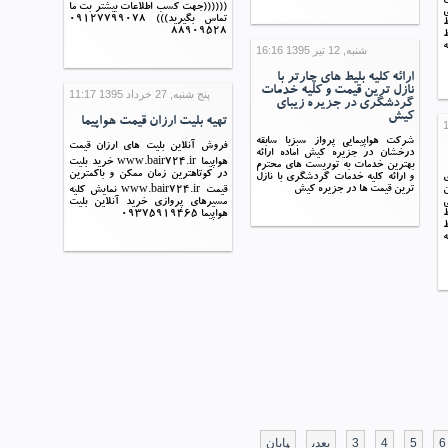
((((((جهت کسب اطلاعات بیشتر بت ما
تماس بگیرید))) 09127799078
ط
88909528
ط
ه
شنبه, 12 تیر 1395 16:16
ارائه کلیه بلیط های چارتر با
نازل ترین قیمت و کلیه خدمات
پنج شنبه, 27 خرداد 1395 11:17
گردشگری در جزیره زیبای
کیش
تهیه بلیت ارزان قیمت هواپیما
شرکت هواپیمایی پرواز سبزبا سابقه
فروش آنلاین بلیت های ارزان قیمت
درخشان در جزیره کیش اماده ارائه
هواپیما www.bair724.ir خرید بلیت
بهترین خدمات به توریست های محترم
در کوتاهترین زمان ممکن و باکمترین
ی
و ارائه کلیه خدمات گردشگری با نازل
ن
ترین قیمت ها در جزیره کیش
قیمت www.bair724.ir نمایش کلیه
مسیرهای پروازی خرید آنلاین بلیت
ط
هواپیما 09375919465
ط
ه
6
5
4
3
بعدی
پایان