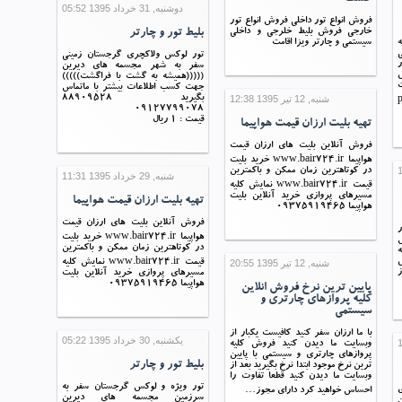
دوشنبه, 31 خرداد 1395 05:52
فروش انواع تور داخلی فروش انواع تور
خارجی فروش بلیط خلرجی و داخلی
بلیط تور و چارتر
سیستمی و چارتر ویزا اقامت
ی
تور لوکس ولاکچری گرجستان زمینی
ر
سفر به شهر مجسمه های دیرین
ل
(((((همیشه به گشت با فراگشت)))))
جهت کسب اطلاعات بیشتر با ماتماس
شنبه, 12 تیر 1395 12:38
بگیرید 88909528
pa
09127799078
قیمت : 1 ریال
تهیه بلیت ارزان قیمت هواپیما
فروش آنلاین بلیت های ارزان قیمت
هواپیما www.bair724.ir خرید بلیت
در کوتاهترین زمان ممکن و باکمترین
شنبه, 29 خرداد 1395 11:31
قیمت www.bair724.ir نمایش کلیه
مسیرهای پروازی خرید آنلاین بلیت
تهیه بلیت ارزان قیمت هواپیما
هواپیما 09375919465
فروش آنلاین بلیت های ارزان قیمت
ر
هواپیما www.bair724.ir خرید بلیت
س
در کوتاهترین زمان ممکن و باکمترین
ه
ل
شنبه, 12 تیر 1395 20:55
قیمت www.bair724.ir نمایش کلیه
ز
مسیرهای پروازی خرید آنلاین بلیت
هواپیما 09375919465
پایین ترین نرخ فروش انلاین
کلیه پروازهای چارتری و
سیستمی
با ما ارزان سفر کنید کافیست یکبار از
یکشنبه, 30 خرداد 1395 05:22
وبسایت ما دیدن کنید فروش کلیه
پروازهای چارتری و سیستمی با پایین
بلیط تور و چارتر
ترین نرخ موجود ابتدا نرخ بگیرید بعد از
وبسایت ما دیدن کنید قطعا تفاوت را
تور ویژه و لوکس گرجستان سفر به
ی
احساس خواهید کرد دارای مجوز…
سرزمین مجسمه های دیرین
ن