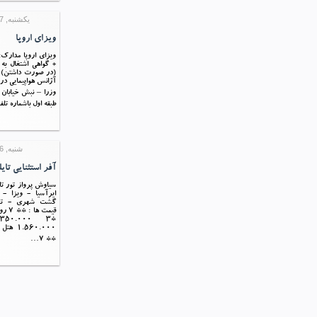
یکشنبه, 27 تیر 1395 07:01
ویزای اروپا
ويزاي اروپا مدار
+ گواهي اشتغال به
آژانس هواپيمايي در
طبقه اول باشماره تل
شنبه, 26 تیر 1395 09:19
آفر استثنایی تای
ایرآسیا - ویزا - 
گشت شهری - تخ
قیمت 
** 7…