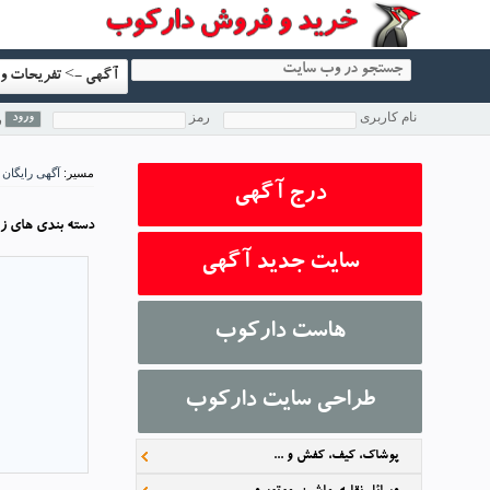
آگهی -> تفریحات و 
نام کاربری
رمز
ر
مسیر:
آگهی رایگان
درج آگهی
دسته بندي هاي ز
سایت جدید آگهی
هاست دارکوب
طراحی سایت دارکوب
پوشاک، کیف، کفش و ...