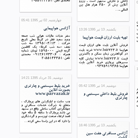
محمدی تلفن :55144451-2
داخلی و خارجی مشهور است ـ رزرو
آنلاین بیش از ۳۵۰ هزار هتل بین
المللی ـ…
چهارشنبه, 02 تیر 1395 05:41
ان
ه
آژانس هواپیمایی
یکشنبه, 13 تیر 1395 13:26
:
ی
سفر عتبات عالیات هوایی شب جمعه
ی
تهیه بلیت ارزان قیمت هواپیما
وعید سعید فطر در کربلا معلی تاریخ
حرکت : 1395/04/13 سه شب
فروش آنلاین بلیت های ارزان قیمت
نجف -سه شب کربلا- یک کاظمین
هواپیما www.bair724.ir خرید بلیت
گروه قیمتی 1595000 تومان شماره
در کوتاهترین زمان ممکن و باکمترین
همراه : 09126173306 محمدی
تلفن :55144451-2
قیمت www.bair724.ir نمایش کلیه
مسیرهای پروازی خرید آنلاین بلیت
هواپیما 09375919465
دوشنبه, 31 خرداد 1395 14:21
دوشنبه, 14 تیر 1395 05:42
خرید بلیط سیستمی و چارتری
ر
بصورت انلاین
م
فروش بلیط داخلی سیستمی و
www.parvazak.ir
و
چارتری
ر
وب سایت و اپلیکیشن های پروازک ،
ی
متعلق به شرکت خدمات مسافرتی و
جهانگردی آفتاب ساحلی واقع در مشهد
می باشد.پروازک با سابقه 5 ساله خود
قصد ارتقاء صنعت توریسم و گردشگری
را دارد که در این راستا سعی کرده…
یکشنبه, 13 تیر 1395 16:46
آژانس مسافرتی هفت سین
گشت