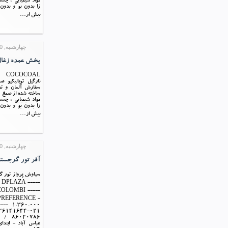
مواد شیمیایی ، چ
زا بدون بو و بدون
بیش از…
چهارشنبه, 30 تیر 1395 10:00
پخش عمده زغال 
نارگیل توبالیکیو 
سفارش آلمان و ت
ساخته شده از صمغ و
مواد شیمیایی ، چ
زا بدون بو و بدون
بیش از…
چهارشنبه, 30 تیر 1395 07:39
آفر تور گرجستا
0 DPLAZA -----
COLOMBI -----
 PREFERENCE -
عباس آباد - ابتد