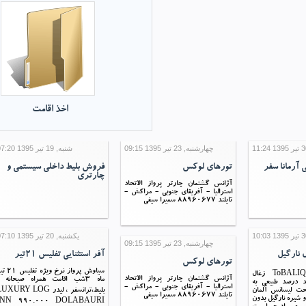
اخذ اقامت
چهارشنبه, 23 تیر 1395 09:15
شنبه, 19 تیر 1395 07:20
 آرمانا سفر
تورهای لوکس
فروش بلیط داخلی سیستمی و
چارتری
آژانس گشتمان چارتر پرواز الاتحاد
استرالیا - آفریقای جنوبی - مراکش -
تایلند 88960677 سمیرا سیفی
یکشنبه, 20 تیر 1395 07:10
چهارشنبه, 23 تیر 1395 09:15
نارگیل
آفر استثنایی تفلیس 21تیر
تورهای لوکس
سیاوش پرواز نرخ ویژه ت
ToBALIQ COCOCOAL زغال
آژانس گشتمان چارتر پرواز الاتحاد
ماه 3شب اقامت همراه صبحانه 
صد درصد طبیعی به
استرالیا - آفریقای جنوبی - مراکش -
حت لیسانس آلمان
بلیط،ترانسفر ، لیدر UXURY LOG
تایلند 88960677 سمیرا سیفی
 شیره نارگیل بدون
INN 990.000 DOLABAURI