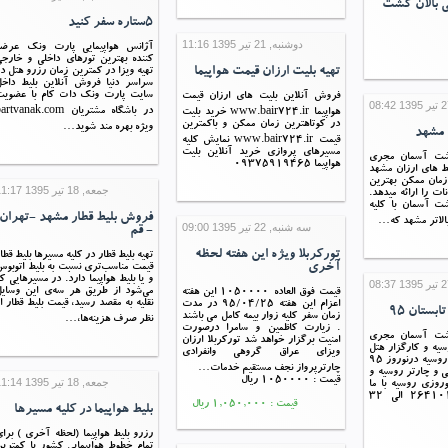
ی بالان گشت
5ستاره سفر کنید
دوشنبه, 21 تیر 1395 11:16
آژانس هواپیمایی پارت ونک عرضه
کننده بهترین تورهای داخلی و خارج
تهیه بلیت ارزان قیمت هواپیما
تهیه ویزا در کمترین زمان رزرو هتل د
سراسر دنیا فروش آنلاین بلیط داخ
سایت پارت ونک دات کام با عضویت
فروش آنلاین بلیت های ارزان قیمت
در باشگاه مشتریان rtvanak.com
هواپیما www.bair724.ir خرید بلیت
در کوتاهترین زمان ممکن و باکمترین
ویژه بهره مند شوید…
ن مشهد
قیمت www.bair724.ir نمایش کلیه
مسیرهای پروازی خرید آنلاین بلیت
گشت آسمان مجری
هواپیما 09375919465
یط های ارزان مشهد
زمان ممکن بهترین
جمعه, 18 تیر 1395 11:17
نات را ارائه میدهد.
ت آسمان با کلیه
فروش بلیط قطار مشهد -تهران
بالاتر مشهد که…
سه شنبه, 22 تیر 1395 09:00
- قم
تورکربلا ویژه این هفته لحظه
تهیه بلیط قطار در کلیه مسیرها بلیط قطا
آخری
قیمت مناسب‌تری نسبت به بلیط اتوبو
و یا بلیط هواپیما دارد. در مسیرهایی ک
می‌شود از طریق هر سه‌ی این وسای
قیمت فوق العاده 1050000 این هفته
نقلیه به مقصد رسید، قیمت بلیط قطار ا
اعزام این هفته 95/04/25 در مدت
بستان 95
زمان سفر کلیه زوار بیمه کامل می باشند
نظر صرف هزینه‌ها،…
. زیارت کاظمین و سامرا درصورت
گشت آسمان مجری
امنیت برگزار خواهد شد تورکربلا ارزان
سیه و کارگزار هتل
ویزای عراق گروهی وانفرادی
های لوکس و ارزان روسیه درنوروز 95
چارترپرواز نجف مستقیم خدمات…
ی و چارتر روسیه و
قیمت : 1050000 ریال
جمعه, 18 تیر 1395 11:14
وروزی روسیه با ما
تماس بگیرید:26410130 الی 32
قیمت : 1,050,000 ریال
بلیط هواپیما در کلیه مسیرها
رزرو بلیط هواپیما (لحظه آخری ) برا
تمام خطوط هواپیمایی کشور با کمتری