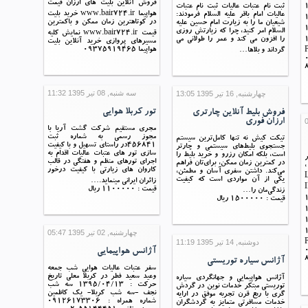
فروش آنلاین بلیت های ارزان قیمت
ثبت نام عتبات عالیات ثبت نام عتبات
هواپیما www.bair724.ir خرید بلیت
عالیات امام باقر علیه السلام فرمودند:
در کوتاهترین زمان ممکن و باکمترین
شیعیان ما را به زیارت امام حسین علیه
السلام امر کنید، چرا که زیارتش روزی
قیمت www.bair724.ir نمایش کلیه
را افزون می کند و عمر را طولانی می
مسیرهای پروازی خرید آنلاین بلیت
هواپیما 09375919465
گرداند و بلاها…
سه شنبه, 08 تیر 1395 11:32
چهارشنبه, 16 تیر 1395 13:05
تور کربلا هوایی
فروش بلیط آنلاین چارتری
ارزان فوری
مجری مستقیم شرکت گشت آریا با
مجوز رسمی به شماره ثبت
تیکت کیش نه تنها کامل‌ترین سیستم
456841در راستای تسهیل و با کیفیت
جستجوی بلیط‌های سیستمی و چارتر
سازی تور های عتبات عالیات اقدام به
است، بلکه امکان رزرو و خرید بلیط را
فلیس 21 تیر
اجرای تورهای منظم و هفتگی در قالب
در کمترین زمان ممکن، برای‌تان فراهم
،
کاروان های زیارتی با کیفیت درخور
می‌کند. داشتن سفری آسان و مطمئن،
L
یکی از آن مواردی است که کیفیت
زائران ایرانی مینماید.…
قیمت : 1100000 ریال
زندگی‌مان را…
قیمت : 1500000 ریال
چهارشنبه, 02 تیر 1395 05:47
دوشنبه, 14 تیر 1395 11:19
آژانس هواپیمایی
آژانس سیاره توریستی
سفر عتبات عالیات هوایی شب جمعه
وعید سعید فطر در کربلا معلی تاریخ
آژانس هواپیمایی و جهانگردی سیاره
حرکت : 1395/04/13 سه شب
توریستی مبتکر خدمات نوین در گردش
نجف -سه شب کربلا- یک کاظمین
گری با ربع قرن تجربه موفق در ارايه
شماره همراه : 09126173306
خدمات مسافرتی متمایز به گردشگران