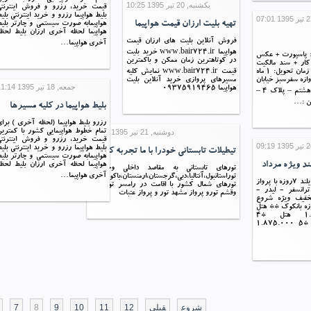
یکشنبه, 20 تیر 1395 10:25
قیمت خرید، رزرو و فروش اینترنتی
بلیط هواپیما رزرو و خرید اینترنتی بلی
تهیه بلیت ارزان قیمت هواپیما
هواپیمابه صورت سیستمی و چارتر بلی
هواپیما لحظه آخری ارزان بلیط لحظ
فروش آنلاین بلیت های ارزان قیمت
آخری هواپیما…
هواپیما www.bair724.ir خرید بلیت
ك: پاسپورت + عكس
در کوتاهترین زمان ممکن و باکمترین
 كار + سند مالكيت
(در صورت داشتن) زمان تحويل: 1 ماه
قیمت www.bair724.ir نمایش کلیه
وازه سفرسبز خيابان
مسیرهای پروازی خرید آنلاین بلیت
جمعه, 18 تیر 1395 11:14
هواپیما 09375919465
وزرا – نبش خيابان هشتم – پلاك 4 –
فن :…
بلیط هواپیما در کلیه مسیرها
رزرو بلیط هواپیما (لحظه آخری ) برا
دوشنبه, 21 تیر 1395 05:51
تمام خطوط هواپیمایی کشور با کمتری
قیمت خرید، رزرو و فروش اینترنتی
بلیط هواپیما رزرو و خرید اینترنتی بلی
تیطیلات تابستانی خودرا با ما تجربه کنید.
هواپیمابه صورت سیستمی و چارتر بلی
لند ویژه مرداد
هواپیما لحظه آخری ارزان بلیط لحظ
تورهای تابستانی به مقاصد داخلی وخارجی:
آخری هواپیما…
توراستانبول،آنتالیا،دبی،گرجستان،ارمنستان،باکو،روسیه
سیاوش پرواز تور تایلند 7روزه با پرواز
تورهای شمال کشور با اقامت در رامسر تورکیش
ترانسفر - لیدر -
وقشم تورو پرواز مشهد تور و پرواز عتبات
فیف ویژه شروع
ها : ** 7 روزه بانکوک ** هتل
*3 1.350.000 هتل *4
1.560.000 هتل *5 1.875.000
شروع
قبلی
12
11
10
9
8
7