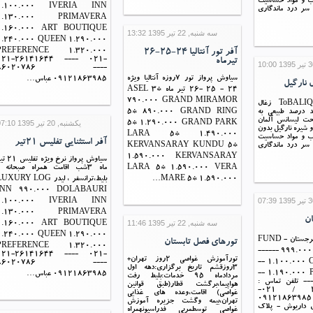
سب و مواد حساسیت
1.100.000 IVERIA INN
 سر درد ماندگاری
1.130.000 PRIMAVERA
1.160.000 ART BOUTIQUE
سه شنبه, 22 تیر 1395 13:32
1.240.000 QUEEN 1.290.000
آفر تور آنتالیا 24-25-26
PREFERENCE 1.320.000
021-26141644 ---- 021-
تیرماه
86020786 ----
سیاوش پرواز تور 7روزه آنتالیا ویژه
09121863985 عباس…
نارگیل
24 - 25 -26 تیر ماه ASEL 3*
790.000 GRAND MIRAMOR
ToBALIQ COCOCOAL زغال
صد درصد طبیعی به
5* 890.000 GRAND RING
حت لیسانس آلمان
یکشنبه, 20 تیر 1395 07:10
5* 1.290.000 GRAND PARK
 شیره نارگیل بدون
LARA 5* 1.490.000
سب و مواد حساسیت
آفر استثنایی تفلیس 21تیر
 سر درد ماندگاری
KERVANSARAY KUNDU 5*
1.590.000 KERVANSARAY
سیاوش پرواز نرخ ویژه ت
LARA 5* 1.590.000 VERA
ماه 3شب اقامت همراه صبحانه 
MARE 5* 1.590.000…
بلیط،ترانسفر ، لیدر UXURY LOG
INN 990.000 DOLABAURI
1.100.000 IVERIA INN
1.130.000 PRIMAVERA
ن
سه شنبه, 22 تیر 1395 11:46
1.160.000 ART BOUTIQUE
1.240.000 QUEEN 1.290.000
سیاوش پرواز تور گرجستان FUND -
تورهای فصل تابستان
PREFERENCE 1.320.000
------ 999.00
021-26141644 ---- 021-
تورآموزش غواصی 2روز تهران+
-- 1.100.000 
86020786 ----
3روزقشم تاریخ برگزاری:دهه اول
-- 1.190.000
09121863985 عباس…
مردادماه 95 خدمات:بلیط رفت
------ 1.360.000 تلفن تماس :
هواپیما،برگشت قطار(طبق قوانین
021-26141644 / 021-
غواصی) اقامت،وعده های غذایی
86020786 / 09121863985
تهران،بیمه وگشت جزیره آموزش
ای داریوش - پلاک
غواصی توسطمربی فدراسیونهمراه