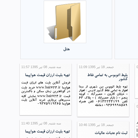
هتل
جمعه, 18 تیر 1395 11:09
سه شنبه, 08 تیر 1395 11:57
بلیط اتوبوس به تمامی نقاط
تهیه بلیت ارزان قیمت هواپیما
کشور
فروش آنلاین بلیت های ارزان قیمت
تهیه بلیط اتوبوس بین شهری از مبدا
هواپیما www.bair724.ir خرید بلیت
اهواز به تمامی نقاط کشور ادرس : اهواز
در کوتاهترین زمان ممکن و باکمترین
- خیابان کارون - حصیرآباد - کوچه
قیمت www.bair724.ir نمایش کلیه
پنجم - ( بازار حصیراباد ) - پلاک 63
مسیرهای پروازی خرید آنلاین بلیت
تلفن 06132244199 تلفن همراه
هواپیما 09375919465
09369998589 دغاغله
فلیس 21 تیر
سه شنبه, 08 تیر 1395 11:40
جمعه, 18 تیر 1395 10:46
،
L
تهیه بلیت ارزان قیمت هواپیما
ثبت نام عتبات عالیات