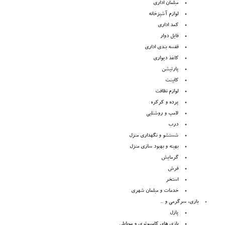
مبلمان اداری
لوازم آشپزخانه
کمد اداری
فایل دوار
قفسه بندی اداری
کاغذ دیواری
پارتیشن
کابینت
لوازم نظافت
پرده و کرکره
لامپ و روشنلیی
درب
شستشو و نگهداری منزل
بهینه و بهبود سازی منزل
گرمایش
فرش
استخر
خدمات و مبلمان شهری
بازی، سرگرمی و ..
پازل
بازی های کامپیوتری و موبایلی