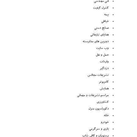
فنی مهندسی
کنترل کیفیت
بیمه
خیاطی
صنایع دستی
هدایای تبلیغاتی
دوربین های مداربسته
وب سایت
حمل و نقل
واردات
دزدگیر
تشریفات مجالس
کامپیوتر
همایش
مراسم,تشریفات و مهمانی
کشاورزی
دکوراسیون منزل
خانه
خودرو
بازی و سرگرمی
رستوران و کافی شاپ