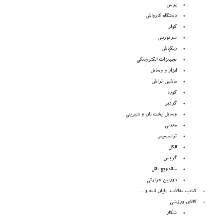
پرس
دستگاه کارواش
کولر
سرتوربین
رنگپاش
تجهیزات الکترونیکی
ابزار و وسایل
ماشین تراش
کوره
گردبر
وسایل پخت نان و شیرینی
معدنی
ترانسمیتر
الکل
گریس
ساندویچ پانل
دوربین حرارتی
کتاب، مقالات، پایان نامه و ...
کالای ورزشی
شکار