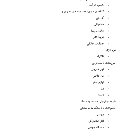
کسب درآمد
کالاهای هنری، مجموعه های هنری و ...
گارانتی
مخابراتی
تئاتروسینما
فروشگاهی
حیوانات خانگی
نرم افزار
تلگرام
تفریحات و مسافرتی
تور خارجی
تور داخلی
لوازم سفر
هتل
اقامت
خرید و فروش دامنه، وب سایت
تجهیزات و دستگاه های صنعتی
روغن
قفل الکتونیکی
دستگاه جوش