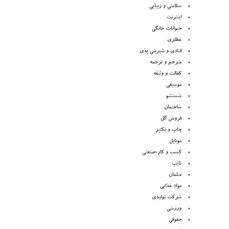
سلامتی و زیبایی
اینترنت
حیوانات خانگی
عطلری
قنادی و شیرینی پذی
مترجم و ترجمه
کفالت و وثیقه
موسیقی
شستشو
ساختمان
فروش گل
چاپ و تکثیر
موبایل
کسب و کار-صنعتی
تایپ
مبلمان
مواد غذایی
شرکت تولیدی
ورزشی
حقوقی