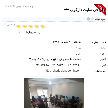
پنج شنبه, 08 بهمن 1394 16:37
مهم
طراحی سایت دارکوب
سايز فونت
رتبه این آیتم
رتبه
در
رای از
تا
5
1
4
5
به روز رسانی :
سه شنبه, 20 شهریور 1397
استان :
تهران
شهر :
تهران
آدرس :
سعادت آباد، سرو غربی، کوچه آریا، پلاک 4، واحد 7
تلفن :
22083926 - 22085386 - 22082258
وب سایت :
http://sitedesign.joomir.com