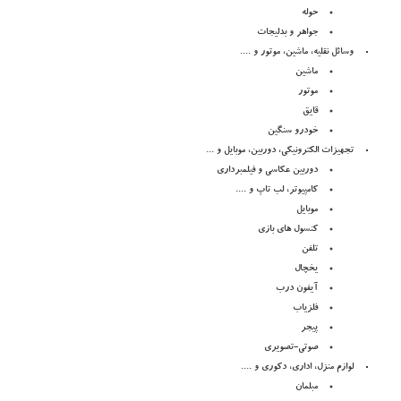
حوله
جواهر و بدلیجات
وسائل نقلیه، ماشین، موتور و ....
ماشین
موتور
قایق
خودرو سنگین
تجهیزات الکترونیکی، دوربین، موبایل و ...
دوربین عکاسی و فیلمبرداری
کامپیوتر، لب تاپ و ....
موبایل
کنسول های بازی
تلفن
یخچال
آیفون درب
فلزیاب
پیجر
صوتی-تصویری
لوازم منزل، اداری، دکوری و ....
مبلمان