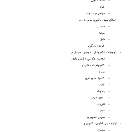
ساعت مچی
حوله
جواهر و بدلیجات
وسائل نقلیه، ماشین، موتور و ....
ماشین
موتور
قایق
خودرو سنگین
تجهیزات الکترونیکی، دوربین، موبایل و ...
دوربین عکاسی و فیلمبرداری
کامپیوتر، لب تاپ و ....
موبایل
کنسول های بازی
تلفن
یخچال
آیفون درب
فلزیاب
پیجر
صوتی-تصویری
لوازم منزل، اداری، دکوری و ....
مبلمان