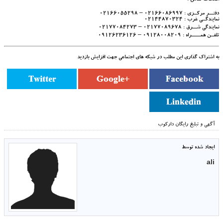
اطلاعات تماس :
دفتـــر مرکــزی : 02166086997 – 02166055298
نمایندگــی غرب : 02144870324
نمایندگی شـــرق : 02177089678 – 02177084273
تلفــن همــــــراه : 09128008209 – 09126236126
به اشتراک گذاری این مطلب در شبکه های اجتماعی جهت افزایش بازدید
آگهی و تبلیغ رایگان دارکوب
ایجاد شده توسط
ali