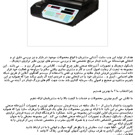
هدف از تولید این وب سایت آشنایی مشتریان با انواع محصولات موجود در بازار و نیز بررسی دقیق تر و
انتخابی هوشمندانه می باشد فیدار مرجع تخصصی نقد و بررسی سیستم های توزین نظیر ترازوی دیجیتال ،
باسکول دیجیتال و تجهیزات آشپزخانه صنعتی نظیر چرخ گوشت ، کالباس بر ، همبرگر زن و … می باشد . این
مجموعه به تبعیت از رعایت اصول کسب و کار و مشتری مداری رقابتی سالم را سرلوحه ی فعالیت خود قرار
داده است مشاورین فروش فیدار علاوه بر مشاوره ی تلفنی با استفاده از سیستم گفتگوی آنلاین از طریق شبکه
های اجتماعی ، ایمیل و .. مشتریان خود را در انتخابی بهتر و خریدی ایده آل یاری میکند چرا که همواره بر این
باوریم مشاوره ی صحیح و اصولی یک سرمایه گذاری بلند مدت جهت گام های بزرگ فیدار در آینده می باشد
.
چرا انتخاب ما ؟ ما بهترین هستیم
ما تلاش می کنیم بهترین محصولات و خدمات با کیفیت بالا را به مشتریانمان ارائه دهیم
ماموریت ما فیدار با بیش از 10 سال سابقه در زمینه فروش سیستم های توزین و تجهیزات آشپزخانه صنعتی
همواره سعی بر این دارد تا با ارائه ی بهترین محصولات نیاز های یک فروشگاه را برطرف سازد چرا که همواره
رضایتمندی مشتریان اولین اولویت این مجموعه می باشد .عملکرد ما فروشگاه فیدار در زمینه فروش ترازوی
دیجیتال ، باسکول دیجیتال و تجهیزات آشپزخانه صنعتی فعالیت می کند . این مجموعه محیطی را به عنوان
تعمیرگاه تخصصی اختصاص داده است و به همراه کادری مجرب و متخصص خدمات پس از فروش را به
کاربران ارائه می دهد .
کاربر گرامی ، لطفا جهت ثبت سفارش و یا رفع هر گونه سوال و ابهامی با ما در ارتباط باشید
آدرس : خیابان آزادی به طرف میدان آزادی، انتهای کوچه قدیر، پلاک 3 واحد 1