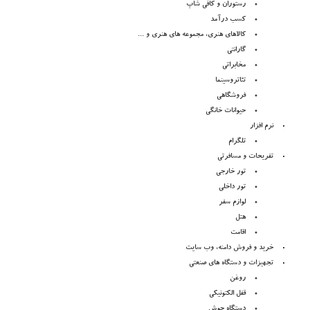
رستوران و کافی شاپ
کسب درآمد
کالاهای هنری، مجموعه های هنری و ...
گارانتی
مخابراتی
تئاتروسینما
فروشگاهی
حیوانات خانگی
نرم افزار
تلگرام
تفریحات و مسافرتی
تور خارجی
تور داخلی
لوازم سفر
هتل
اقامت
خرید و فروش دامنه، وب سایت
تجهیزات و دستگاه های صنعتی
روغن
قفل الکتونیکی
دستگاه جوش