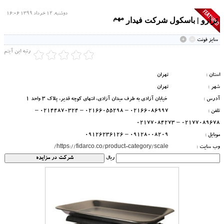
دوشنبه, 12 خرداد 1399 16:06
مهم
ترازو | باسکول شرکت فیدار
سايز فونت
رتبه این آیتم
استان :
تهران
شهر :
تهران
آدرس :
خیابان آزادی به طرف میدان آزادی، انتهای کوچه قدیر، پلاک 3 واحد 1
تلفن :
02166086997 – 02166055298 – 02144870324 –
02177089678 – 02177084273
موبایل :
09128008209 – 09126236126
وب سایت :
https://fidarco.co/product-category/scale/
ریال