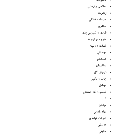
تعمیرات
سلامتی و زیبایی
اینترنت
حیوانات خانگی
عطلری
قنادی و شیرینی پذی
مترجم و ترجمه
کفالت و وثیقه
موسیقی
شستشو
ساختمان
فروش گل
چاپ و تکثیر
موبایل
کسب و کار-صنعتی
تایپ
مبلمان
مواد غذایی
شرکت تولیدی
ورزشی
حقوقی