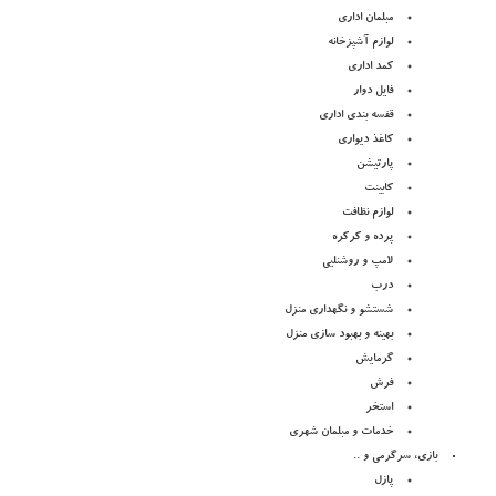
مبلمان اداری
لوازم آشپزخانه
کمد اداری
فایل دوار
قفسه بندی اداری
کاغذ دیواری
پارتیشن
کابینت
لوازم نظافت
پرده و کرکره
لامپ و روشنلیی
درب
شستشو و نگهداری منزل
بهینه و بهبود سازی منزل
گرمایش
فرش
استخر
خدمات و مبلمان شهری
بازی، سرگرمی و ..
پازل