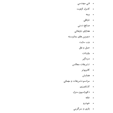
فنی مهندسی
کنترل کیفیت
بیمه
خیاطی
صنایع دستی
هدایای تبلیغاتی
دوربین های مداربسته
وب سایت
حمل و نقل
واردات
دزدگیر
تشریفات مجالس
کامپیوتر
همایش
مراسم,تشریفات و مهمانی
کشاورزی
دکوراسیون منزل
خانه
خودرو
بازی و سرگرمی