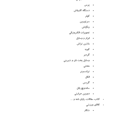
پرس
دستگاه کارواش
کولر
سرتوربین
رنگپاش
تجهیزات الکترونیکی
ابزار و وسایل
ماشین تراش
کوره
گردبر
وسایل پخت نان و شیرینی
معدنی
ترانسمیتر
الکل
گریس
ساندویچ پانل
دوربین حرارتی
کتاب، مقالات، پایان نامه و ...
کالای ورزشی
شکار