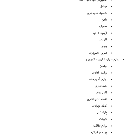
کامپیوتر، لب تاپ و ....
موبایل
کنسول های بازی
تلفن
یخچال
آیفون درب
فلزیاب
پیجر
صوتی-تصویری
لوازم منزل، اداری، دکوری و ....
مبلمان
مبلمان اداری
لوازم آشپزخانه
کمد اداری
فایل دوار
قفسه بندی اداری
کاغذ دیواری
پارتیشن
کابینت
لوازم نظافت
پرده و کرکره