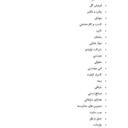
فروش گل
چاپ و تکثیر
موبایل
کسب و کار-صنعتی
تایپ
مبلمان
مواد غذایی
شرکت تولیدی
ورزشی
حقوقی
فنی مهندسی
کنترل کیفیت
بیمه
خیاطی
صنایع دستی
هدایای تبلیغاتی
دوربین های مداربسته
وب سایت
حمل و نقل
واردات