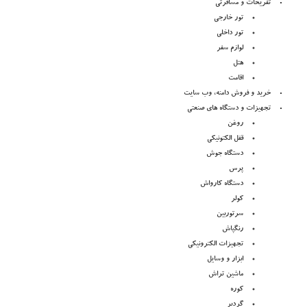
تفریحات و مسافرتی
تور خارجی
تور داخلی
لوازم سفر
هتل
اقامت
خرید و فروش دامنه، وب سایت
تجهیزات و دستگاه های صنعتی
روغن
قفل الکتونیکی
دستگاه جوش
پرس
دستگاه کارواش
کولر
سرتوربین
رنگپاش
تجهیزات الکترونیکی
ابزار و وسایل
ماشین تراش
کوره
گردبر