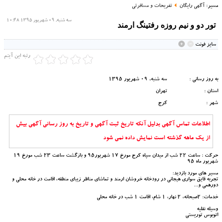
مسیر:
آگهی رایگان
تفریحات و مسافرتی
سه شنبه, 09 شهریور 1395 10:48
تور دو و نیم روزه رفتینگ ارمند
سايز فونت
رتبه این آیتم
به روز رسانی :
سه شنبه, 09 شهریور 1395
استان :
تهران
شهر :
كرج
اطلاعات تماس آگهی بدلیل آنکه تاریخ ثبت آگهی و تاریخ به روز رسانی آگهی بیش
از یک ماهه گذشته است نمایش داده نمی شود
حرکت : ساعت 22 شب از میدان سپاه کرج مورخ 17 شهریور95 و بازگشت ساعت 23 شب مورخ 19
شهریور ماه 95
مسیر های مورد بازدید:
تجربه قایق سواری هیجانی در رودخانه خروشان ارمند و تماشای مناظر زیبای منطقه، اقامت در خانه محلی و
دورهمی و...
خدمات: 2صبحانه، 2 نهار، 1 شام، اقامت 1 شب در خانه محلی
وسیله نقلیه
اتوبوس توریستی