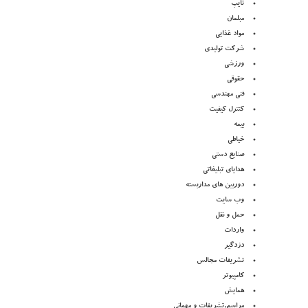
تایپ
مبلمان
مواد غذایی
شرکت تولیدی
ورزشی
حقوقی
فنی مهندسی
کنترل کیفیت
بیمه
خیاطی
صنایع دستی
هدایای تبلیغاتی
دوربین های مداربسته
وب سایت
حمل و نقل
واردات
دزدگیر
تشریفات مجالس
کامپیوتر
همایش
مراسم,تشریفات و مهمانی