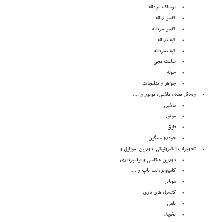
پوشاک مردانه
کفش زنانه
کفش مردانه
کیف زنانه
کیف مردانه
ساعت مچی
حوله
جواهر و بدلیجات
وسائل نقلیه، ماشین، موتور و ....
ماشین
موتور
قایق
خودرو سنگین
تجهیزات الکترونیکی، دوربین، موبایل و ...
دوربین عکاسی و فیلمبرداری
کامپیوتر، لب تاپ و ....
موبایل
کنسول های بازی
تلفن
یخچال