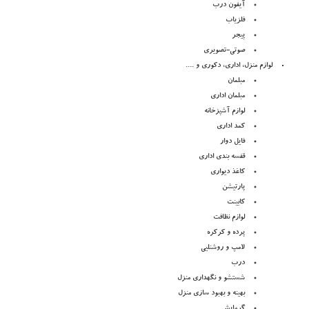
آیفون درب
فلزیاب
پیجر
صوتی-تصویری
لوازم منزل، اداری، دکوری و ....
مبلمان
مبلمان اداری
لوازم آشپزخانه
کمد اداری
فایل دوار
قفسه بندی اداری
کاغذ دیواری
پارتیشن
کابینت
لوازم نظافت
پرده و کرکره
لامپ و روشنلیی
درب
شستشو و نگهداری منزل
بهینه و بهبود سازی منزل
گرمایش