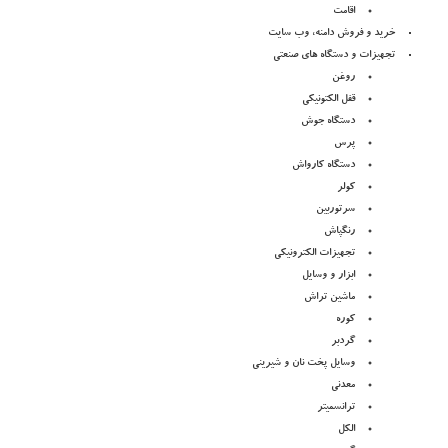
اقامت
خرید و فروش دامنه، وب سایت
تجهیزات و دستگاه های صنعتی
روغن
قفل الکتونیکی
دستگاه جوش
پرس
دستگاه کارواش
کولر
سرتوربین
رنگپاش
تجهیزات الکترونیکی
ابزار و وسایل
ماشین تراش
کوره
گردبر
وسایل پخت نان و شیرینی
معدنی
ترانسمیتر
الکل