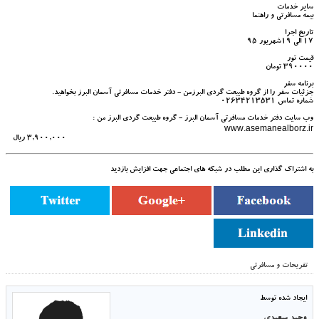
سایر خدمات
بیمه مسافرتی و راهنما
تاریخ اجرا
17 الی 19شهریور 95
قیمت تور
390000 تومان
برنامه سفر
جزئیات سفر را از گروه طبیعت گردی البرزمن - دفتر خدمات مسافرتی آسمان البرز بخواهید.
شماره تماس 02634213531
وب سایت دفتر خدمات مسافرتی آسمان البرز - گروه طبیعت گردی البرز من :
www.asemanealborz.ir
3,900,000 ریال
به اشتراک گذاری این مطلب در شبکه های اجتماعی جهت افزایش بازدید
تفریحات و مسافرتی
ایجاد شده توسط
وحید سعیدی