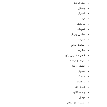
ثبت شرکت
پزشکی
آموزش
فروش
نمایشگاه
تعمیرات
سلامتی و زیبایی
اینترنت
حیوانات خانگی
عطلری
قنادی و شیرینی پذی
مترجم و ترجمه
کفالت و وثیقه
موسیقی
شستشو
ساختمان
فروش گل
چاپ و تکثیر
موبایل
کسب و کار-صنعتی