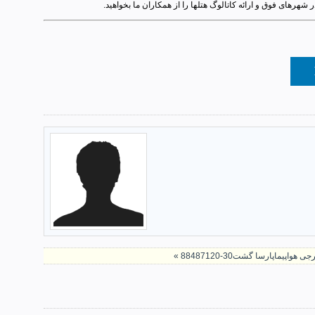
 شهرهای فوق و ارائه کاتالوگ هتلها را از همکاران ما بخواهید.
هواپیماپارسا گشت30-88487120 »