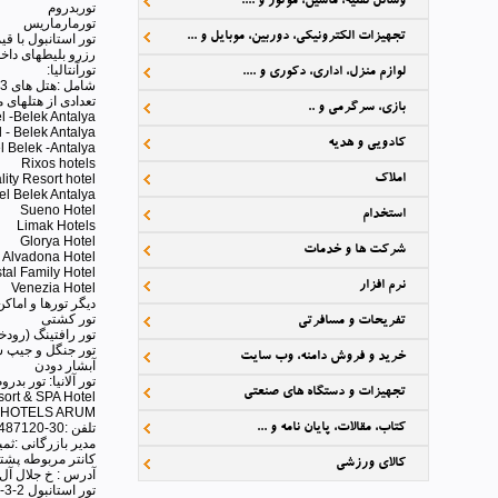
وسائل نقلیه، ماشین، موتور و ....
توربدروم
تورمارماریس
تجهیزات الکترونیکی، دوربین، موبایل و ...
تور استانبول با 
رزرو بلیطهای داخ
تورآنتالیا:
لوازم منزل، اداری، دکوری و ....
شامل :هتل های 3 تا 5 ستاره با صبحانه ناهار شام انواع نوشیدنیها استخر سونا جکوزی با بهترین امکانات تفریحی (پارک ابی - جت اسکی-سینما- امفی تاتر و غیره ) بصورت رایگان
تعدادی از هتلهای ما 
بازی، سرگرمی و ..
l -Belek Antalya
 - Belek Antalya
کادویی و هدیه
l Belek -Antalya
Rixos hotels
املاک
lity Resort hotel
el Belek Antalya
Sueno Hotel
استخدام
Limak Hotels
Glorya Hotel
شرکت ها و خدمات
Alvadona Hotel
tal Family Hotel
نرم افزار
Venezia Hotel
دیگر تورها و اماکن 
تور کشتی
تفریحات و مسافرتی
تور رافتینگ (رود
تور جنگل و جیپ 
خرید و فروش دامنه، وب سایت
آبشار دودن
تور آلانیا: تور بدروم
تجهیزات و دستگاه های صنعتی
ort & SPA Hotel
 HOTELS ARUM
کتاب، مقالات، پایان نامه و ...
تلفن :30-88487120
مدیر بازرگانی :ثمین22483008
کانتر مربوطه پشتیبانی 24 
کالای ورزشی
آدرس : خ جلال آل 
تور استانبول 2-3-7 شب در هتلهاس 3 تا 5 ستاره با صبحانه