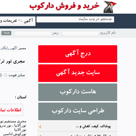
آگهی -> تفریحات و 
نام کاربری
رمز
ر
مسیر:
آگهی رایگان
درج آگهی
مجری تور ترکیه ه
سایت جدید آگهی
سايز فونت
1
2
3
4
5
هاست دارکوب
استان :
اطلاعات تما
طراحی سایت دارکوب
مجری مستقیم تورتر
تور آلانیا ، تور بدروم ،
پوشاک، کیف، کفش و ...
تور آلانیا
تورکوش اداسی