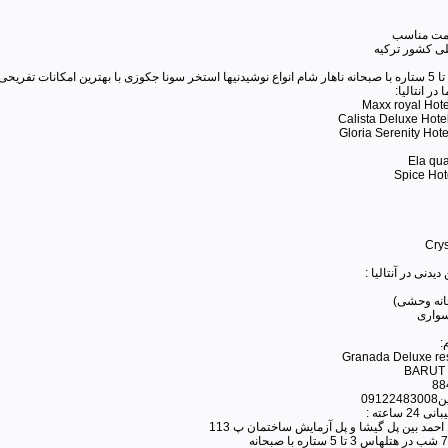
قیمت مناسب
لی کشور ترکیه
در انتالیا:
Maxx royal Hote
Calista Deluxe Hotel
Gloria Serenity Hote
Ela qua
Spice Hot
Crys
دیدنی در آنتالیا :
خانه وحشی)
سواری
:
Granada Deluxe res
BARUT
091
ساعته :
احمد بین پل گیشا و پل آزمایش ساختمان پ 113