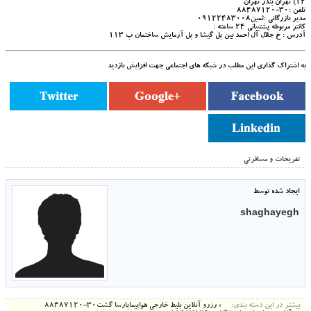
12) تهران بندر تهران
تلفن :30-88487120
مدیر بازرگانی :ثمین09122483008
کانتر مربوطه پشتیبانی 24 ساعته :
آدرس : خ جلال آل احمد بین پل گیشا و پل آزمایش ساختمان پ 113
به اشتراک گذاری این مطلب در شبکه های اجتماعی جهت افزایش بازدید
تفریحات و مسافرتی
ایجاد شده توسط
shaghayegh
بیشتر در این دسته بندی:
« رزرو آنلاین بلیط خارجی هواپیماپارسا گشت30-88487120