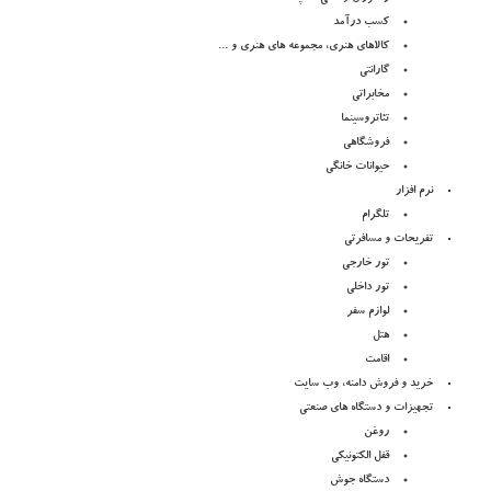
کسب درآمد
کالاهای هنری، مجموعه های هنری و ...
گارانتی
مخابراتی
تئاتروسینما
فروشگاهی
حیوانات خانگی
نرم افزار
تلگرام
تفریحات و مسافرتی
تور خارجی
تور داخلی
لوازم سفر
هتل
اقامت
خرید و فروش دامنه، وب سایت
تجهیزات و دستگاه های صنعتی
روغن
قفل الکتونیکی
دستگاه جوش