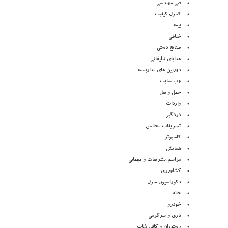
فنی مهندسی
کنترل کیفیت
بیمه
خیاطی
صنایع دستی
هدایای تبلیغاتی
دوربین های مداربسته
وب سایت
حمل و نقل
واردات
دزدگیر
تشریفات مجالس
کامپیوتر
همایش
مراسم,تشریفات و مهمانی
کشاورزی
دکوراسیون منزل
خانه
خودرو
بازی و سرگرمی
رستوران و کافی شاپ