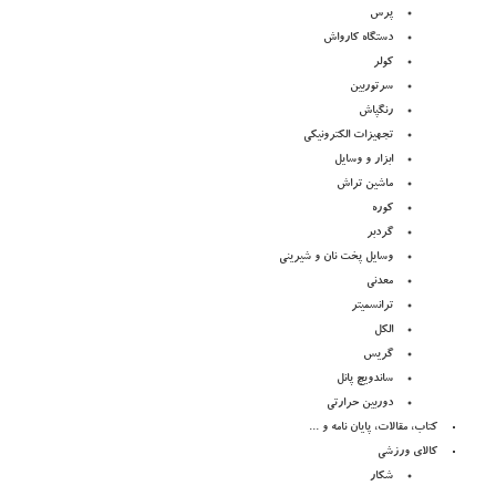
پرس
دستگاه کارواش
کولر
سرتوربین
رنگپاش
تجهیزات الکترونیکی
ابزار و وسایل
ماشین تراش
کوره
گردبر
وسایل پخت نان و شیرینی
معدنی
ترانسمیتر
الکل
گریس
ساندویچ پانل
دوربین حرارتی
کتاب، مقالات، پایان نامه و ...
کالای ورزشی
شکار