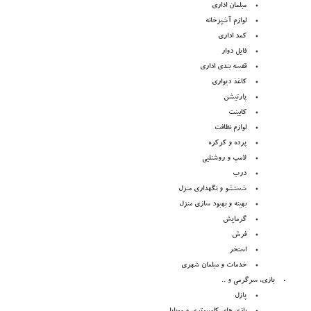
مبلمان اداری
لوازم آشپزخانه
کمد اداری
فایل دوار
قفسه بندی اداری
کاغذ دیواری
پارتیشن
کابینت
لوازم نظافت
پرده و کرکره
لامپ و روشنلیی
درب
شستشو و نگهداری منزل
بهینه و بهبود سازی منزل
گرمایش
فرش
استخر
خدمات و مبلمان شهری
بازی، سرگرمی و ..
پازل