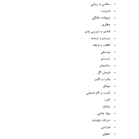
سلامتی و زیبایی
اینترنت
حیوانات خانگی
عطلری
قنادی و شیرینی پذی
مترجم و ترجمه
کفالت و وثیقه
موسیقی
شستشو
ساختمان
فروش گل
چاپ و تکثیر
موبایل
کسب و کار-صنعتی
تایپ
مبلمان
مواد غذایی
شرکت تولیدی
ورزشی
حقوقی