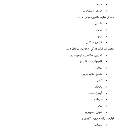
حوله
جواهر و بدلیجات
وسائل نقلیه، ماشین، موتور و ....
ماشین
موتور
قایق
خودرو سنگین
تجهیزات الکترونیکی، دوربین، موبایل و ...
دوربین عکاسی و فیلمبرداری
کامپیوتر، لب تاپ و ....
موبایل
کنسول های بازی
تلفن
یخچال
آیفون درب
فلزیاب
پیجر
صوتی-تصویری
لوازم منزل، اداری، دکوری و ....
مبلمان