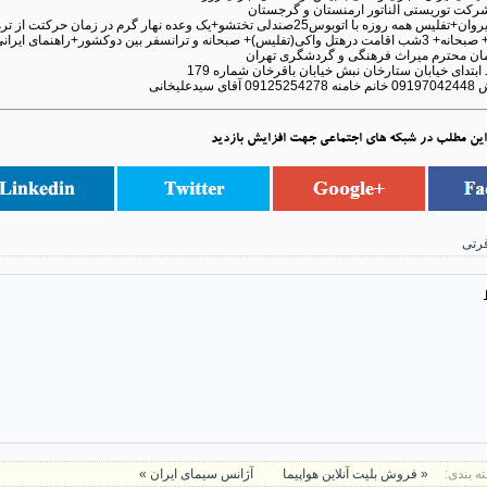
شرکت توریستی الناتور ارمنستان و گرجستان
 دوکشور+راهنمای ایرانی+بیمه از 1079هزارتومان
ن محترم میراث فرهنگی و گردشگری تهران
ابتدای خیابان ستارخان نبش خیابان باقرخان شماره 179
علیخانی
این مطلب در شبکه های اجتماعی جهت افزایش بازدید
رتی
ه بندی:
« فروش بلیت آنلاین هواپیما
آژانس سیمای ایران »