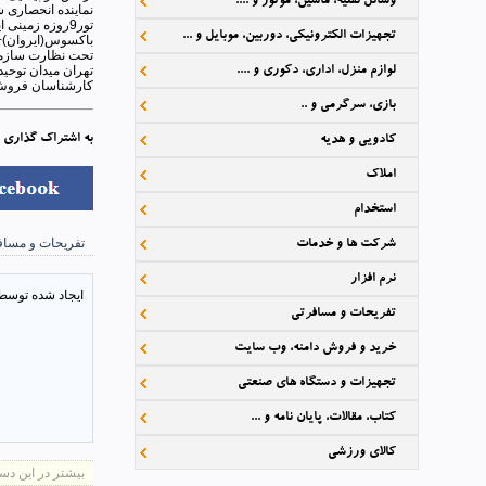
وسائل نقلیه، ماشین، موتور و ....
نماینده انحصاری 
تجهیزات الکترونیکی، دوربین، موبایل و ...
باکسوس(ایروان)+ صبحانه+ 3شب اقامت درهتل واکی(تفلیس)+ صبحانه و ترانسفر بین
تحت نظارت سازما
لوازم منزل، اداری، دکوری و ....
تهران میدان توحید 
کارشناسان فروش 09197042448 خانم خامنه 09125254278 آقای سید
بازی، سرگرمی و ..
به اشتراک گذاری 
کادویی و هدیه
املاک
استخدام
تفریحات و مساف
شرکت ها و خدمات
نرم افزار
ایجاد شده توسط
تفریحات و مسافرتی
خرید و فروش دامنه، وب سایت
تجهیزات و دستگاه های صنعتی
کتاب، مقالات، پایان نامه و ...
کالای ورزشی
بیشتر در این دست