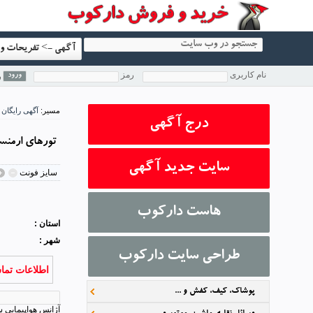
آگهی -> تفریحات و 
نام کاربری
رمز
ر
مسیر:
آگهی رایگان
درج آگهی
تورهای ارمنس
سایت جدید آگهی
سايز فونت
1
2
3
4
5
هاست دارکوب
استان :
شهر :
طراحی سایت دارکوب
اطلاعات تما
پوشاک، کیف، کفش و ...
آژانس هواپیمایی سیمای 