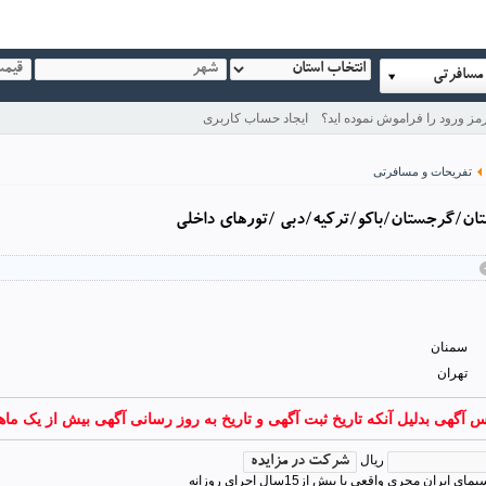
مسافرتی
مز ورود را فراموش نموده اید؟
ایجاد حساب کاربری
تفریحات و مسافرتی
تان/گرجستان/باکو/ترکیه/دبی /تورهای داخلی
سمنان
تهران
س آگهی بدلیل آنکه تاریخ ثبت آگهی و تاریخ به روز رسانی آگهی بیش از یک م
ریال
ایران مجری واقعی با بیش از15سال اجرای روزانه