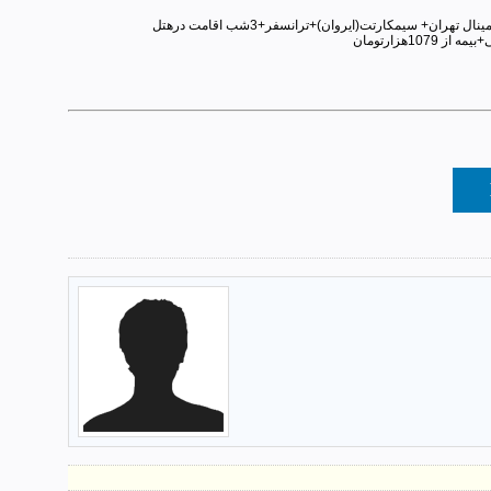
تور9روزه زمینی ایروان+تفلیس همه روزه با اتوبوس25صندلی تختشو+یک وعده نهار گرم در زمان حرکتت از ترمینال تهران+ سیمکارتت(ایروان)+ترانسفر+3شب اقامت درهتل