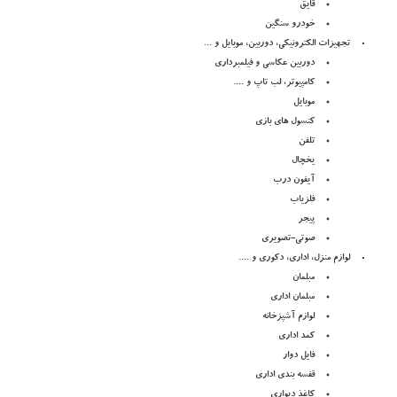
قایق
خودرو سنگین
تجهیزات الکترونیکی، دوربین، موبایل و ...
دوربین عکاسی و فیلمبرداری
کامپیوتر، لب تاپ و ....
موبایل
کنسول های بازی
تلفن
یخچال
آیفون درب
فلزیاب
پیجر
صوتی-تصویری
لوازم منزل، اداری، دکوری و ....
مبلمان
مبلمان اداری
لوازم آشپزخانه
کمد اداری
فایل دوار
قفسه بندی اداری
کاغذ دیواری