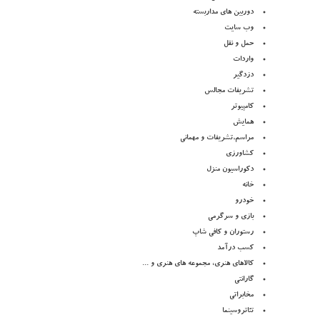
دوربین های مداربسته
وب سایت
حمل و نقل
واردات
دزدگیر
تشریفات مجالس
کامپیوتر
همایش
مراسم,تشریفات و مهمانی
کشاورزی
دکوراسیون منزل
خانه
خودرو
بازی و سرگرمی
رستوران و کافی شاپ
کسب درآمد
کالاهای هنری، مجموعه های هنری و ...
گارانتی
مخابراتی
تئاتروسینما