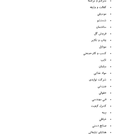
مترجم و ترجمه
کفالت و وثیقه
موسیقی
شستشو
ساختمان
فروش گل
چاپ و تکثیر
موبایل
کسب و کار-صنعتی
تایپ
مبلمان
مواد غذایی
شرکت تولیدی
ورزشی
حقوقی
فنی مهندسی
کنترل کیفیت
بیمه
خیاطی
صنایع دستی
هدایای تبلیغاتی