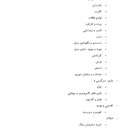
پارتیشن
کابینت
لوازم نظافت
پرده و کرکره
لامپ و روشنلیی
درب
شستشو و نگهداری منزل
بهینه و بهبود سازی منزل
گرمایش
فرش
استخر
خدمات و مبلمان شهری
بازی، سرگرمی و ..
پازل
بازی های کامپیوتری و موبایلی
فیلم و کارتون
کادویی و هدیه
تقویم و سررسید
املاک
خرید و فروش ملک