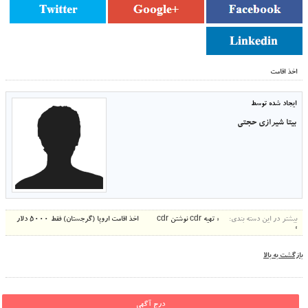
اخذ اقامت
ایجاد شده توسط
بیتا شیرازی حجتی
بیشتر در این دسته بندی:
« تهیه cdr نوشتن cdr
اخذ اقامت اروپا (گرجستان) فقط 5000 دلار
»
بازگشت به بالا
درج آگهی