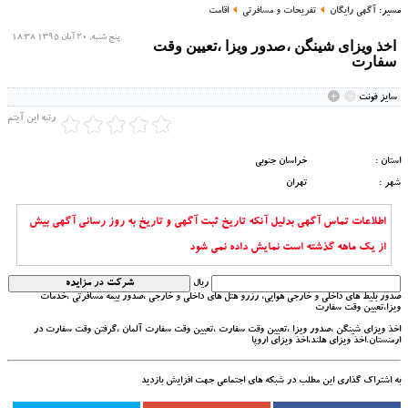
مسیر:
آگهی رایگان
تفریحات و مسافرتی
اقامت
پنج شنبه, 20 آبان 1395 18:38
اخذ ویزای شینگن ،صدور ویزا ،تعیین وقت
سفارت
سايز فونت
رتبه این آیتم
استان :
خراسان جنوبي
شهر :
تهران
اطلاعات تماس آگهی بدلیل آنکه تاریخ ثبت آگهی و تاریخ به روز رسانی آگهی بیش
از یک ماهه گذشته است نمایش داده نمی شود
ریال
صدور بلیط های داخلی و خارجی هوایی، رزرو هتل های داخلی و خارجی ،صدور بیمه مسافرتی ،خدمات
ویزا،تعیین وقت سفارت
اخذ ویزای شینگن ،صدور ویزا ،تعیین وقت سفارت ،تعیین وقت سفارت آلمان ،گرفتن وقت سفارت در
ارمنستان.اخذ ویزای هلند،اخذ ویزای اروپا
به اشتراک گذاری این مطلب در شبکه های اجتماعی جهت افزایش بازدید