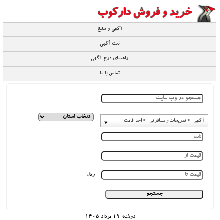
آگهی و تبلیغ
ثبت آگهی
راهنمای درج آگهی
تماس با ما
آگهی -> تفریحات و مسافرتی -> اخذ اقامت
ریال
دوشنبه 19 مرداد 1405