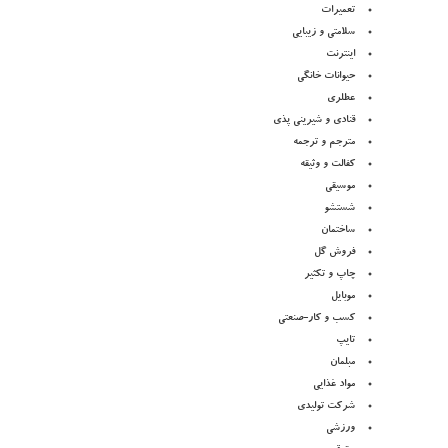
تعمیرات
سلامتی و زیبایی
اینترنت
حیوانات خانگی
عطلری
قنادی و شیرینی پذی
مترجم و ترجمه
کفالت و وثیقه
موسیقی
شستشو
ساختمان
فروش گل
چاپ و تکثیر
موبایل
کسب و کار-صنعتی
تایپ
مبلمان
مواد غذایی
شرکت تولیدی
ورزشی