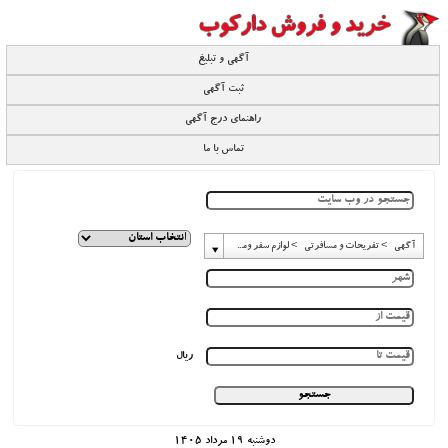
آگهی و تبلیغ
ثبت آگهی
راهنمای درج آگهی
تماس با ما
آگهی -> تفریحات و مسافرتی -> لوازم سفر ومسافرت
ریال
دوشنبه 19 مرداد 1405