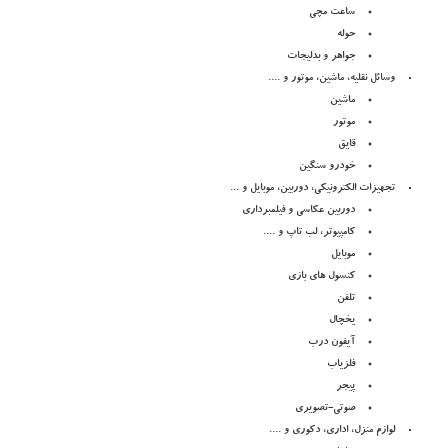
ساعت مچی
حوله
جواهر و بدلیجات
وسائل نقلیه، ماشین، موتور و ....
ماشین
موتور
قایق
خودرو سنگین
تجهیزات الکترونیکی، دوربین، موبایل و ...
دوربین عکاسی و فیلمبرداری
کامپیوتر، لب تاپ و ....
موبایل
کنسول های بازی
تلفن
یخچال
آیفون درب
فلزیاب
پیجر
صوتی-تصویری
لوازم منزل، اداری، دکوری و ....