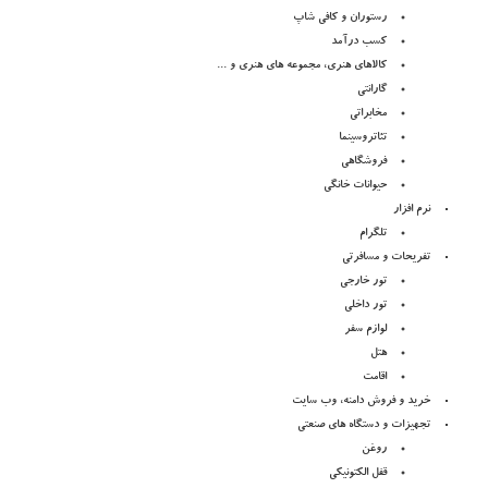
رستوران و کافی شاپ
کسب درآمد
کالاهای هنری، مجموعه های هنری و ...
گارانتی
مخابراتی
تئاتروسینما
فروشگاهی
حیوانات خانگی
نرم افزار
تلگرام
تفریحات و مسافرتی
تور خارجی
تور داخلی
لوازم سفر
هتل
اقامت
خرید و فروش دامنه، وب سایت
تجهیزات و دستگاه های صنعتی
روغن
قفل الکتونیکی