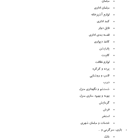
مبلمان
مبلمان اداری
لوازم آشپزخانه
کمد اداری
فایل دوار
قفسه بندی اداری
کاغذ دیواری
پارتیشن
کابینت
لوازم نظافت
پرده و کرکره
لامپ و روشنلیی
درب
شستشو و نگهداری منزل
بهینه و بهبود سازی منزل
گرمایش
فرش
استخر
خدمات و مبلمان شهری
بازی، سرگرمی و ..
پازل