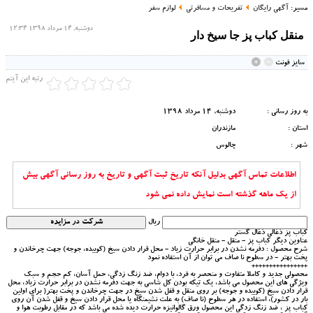
مسیر:
آگهی رایگان
تفریحات و مسافرتی
لوازم سفر
دوشنبه, 14 مرداد 1398 12:34
منقل کباب پز جا سیخ دار
سايز فونت
رتبه این آیتم
به روز رسانی :
دوشنبه, 14 مرداد 1398
استان :
مازندران
شهر :
چالوس
اطلاعات تماس آگهی بدلیل آنکه تاریخ ثبت آگهی و تاریخ به روز رسانی آگهی بیش
از یک ماهه گذشته است نمایش داده نمی شود
ریال
کباب پز ذغالی ذغال گستر
عناوین دیگر کباب پز - منقل - منقل خانگی
شرح محصول : دفرمه نشدن در برابر حرارت زیاد - محل قرار دادن سیخ (کوبیده، جوجه) جهت چرخاندن و
پخت بهتر - در سطوح نا صاف می توان از آن استفاده نمود
++++++++++++++++
محصولی جدید و کاملا متفاوت و منحصر به فرد، با دوام، ضد زنگ زدگی، حمل آسان، کم حجم و سبک
ویژگی های این محصول می باشد، یک تیکه بودن کل شاسی به جهت دفرمه نشدن در برابر حرارت زیاد، محل
قرار دادن سیخ (کوبیده و جوجه) بر روی منقل و قفل شدن سیخ در جهت چرخاندن و پخت بهتر( برای اولین
بار در کشور)، استفاده در هر سطوح (نا صاف) به علت نشیمنگاه یا محل قرار دادن سیخ و قفل شدن آن روی
کباب پز ، ضد زنگ زدگی این محصول ورق گالوانیزه حرارت دیده شده می باشد که در مقابل رطوبت هوا و