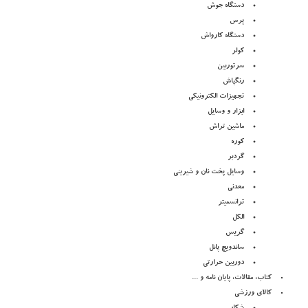
دستگاه جوش
پرس
دستگاه کارواش
کولر
سرتوربین
رنگپاش
تجهیزات الکترونیکی
ابزار و وسایل
ماشین تراش
کوره
گردبر
وسایل پخت نان و شیرینی
معدنی
ترانسمیتر
الکل
گریس
ساندویچ پانل
دوربین حرارتی
کتاب، مقالات، پایان نامه و ...
کالای ورزشی