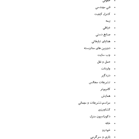
حقوقی
فنی مهندسی
کنترل کیفیت
بیمه
خیاطی
صنایع دستی
هدایای تبلیغاتی
دوربین های مداربسته
وب سایت
حمل و نقل
واردات
دزدگیر
تشریفات مجالس
کامپیوتر
همایش
مراسم,تشریفات و مهمانی
کشاورزی
دکوراسیون منزل
خانه
خودرو
بازی و سرگرمی